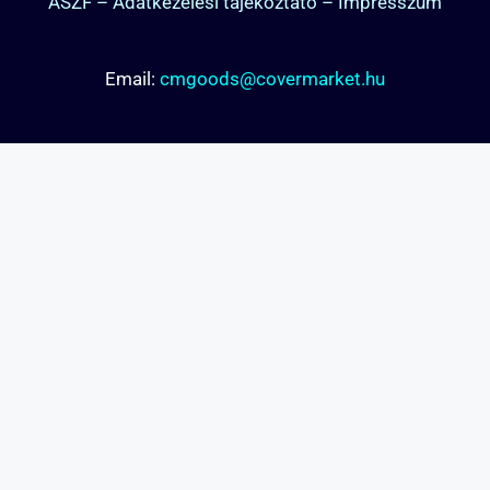
ÁSZF
–
Adatkezelési tájékoztató
–
Impresszum
Email:
cmgoods@covermarket.hu