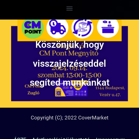
Köszönjük, hogy
visszajelzéseddel
segíted munkánkat
Copyright (C); 2022 CoverMarket