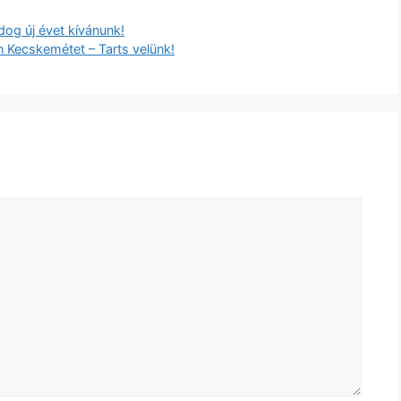
dog új évet kívánunk!
n Kecskemétet – Tarts velünk!