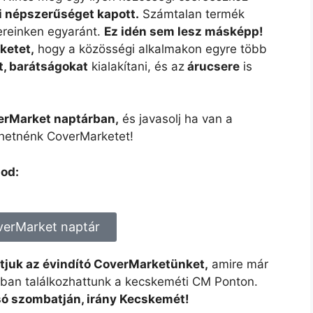
i népszerűséget kapott.
Számtalan termék
tereinken egyaránt.
Ez idén sem lesz másképp!
ketet,
hogy a közösségi alkalmakon egyre több
, barátságokat
kialakítani, és az
árucsere
is
erMarket naptárban,
és javasolj ha van a
zhetnénk CoverMarketet!
lod:
verMarket naptár
tjuk az évindító CoverMarketünket,
amire már
ban találkozhattunk a kecskeméti CM Ponton.
só szombatján, irány Kecskemét!