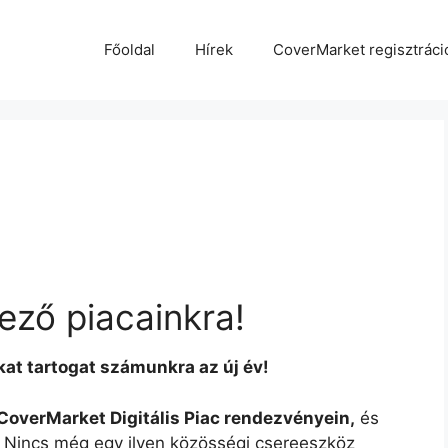
Főoldal
Hírek
CoverMarket regisztráci
ező piacainkra!
okat tartogat számunkra az új év!
CoverMarket Digitális Piac rendezvényein,
és
!
Nincs még egy ilyen közösségi csereeszköz