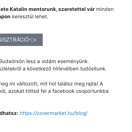
te Katalin mentorunk, szeretettel vár
minden
lapon
keresztül lehet.
GISZTRÁCIÓ👈
Budaörsön lesz a vidám eseményünk.
letekről a következő hírlevélben tudósítunk.
eg mi változott, mit hol találsz meg rajta! A
ból, azokat töltsd fel a facebook csoportunkba
ódhatsz:
https://covermarket.hu/blog/