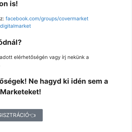
n is!
z:
facebook.com/groups/covermarket
igitalmarket
ódnál?
adott elérhetőségén vagy írj nekünk a
.
etőségek! Ne hagyd ki idén sem a
Marketeket!
GISZTRÁCIÓ👈