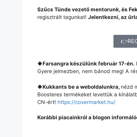
Szűcs Tünde vezető mentorunk, és Feke
regisztrált tagunkat!
Jelentkezni, az űr
👉RE
🍀
Farsangra készülünk február 17-én.
Gyere jelmezben, nem bánod meg! A rész
🍀
Kukkants be a weboldalunkra,
nézd m
Boosteres termékeket levettük a kínálat
CN-ért!
https://covermarket.hu/
Korábbi piacainkról a blogon informál