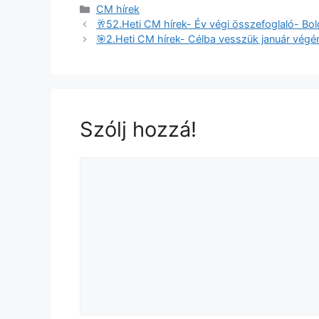
CM hírek
🥂52.Heti CM hírek- Év végi összefoglaló- Bol
🎯2.Heti CM hírek- Célba vesszük január végé
Szólj hozzá!