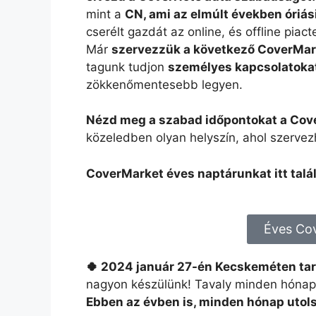
mint a
CN, ami az elmúlt években óriás
cserélt gazdát az online, és offline piac
Már
szervezzük a következő CoverMar
tagunk tudjon
személyes kapcsolatokat
zökkenőmentesebb legyen.
Nézd meg a szabad időpontokat a Cov
közeledben olyan helyszín, ahol szerve
CoverMarket éves naptárunkat itt talá
Éves Co
🍀
2024 január 27-én Kecskeméten tar
nagyon készülünk! Tavaly minden hónap
Ebben az évben is, minden hónap utol