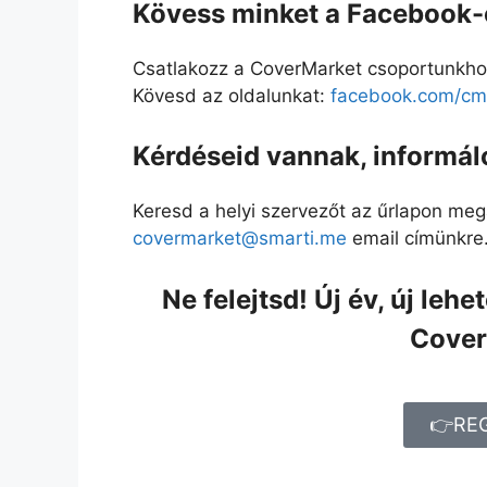
Kövess minket a Facebook-o
Csatlakozz a CoverMarket csoportunkho
Kövesd az oldalunkat:
facebook.com/cmd
Kérdéseid vannak, informál
Keresd a helyi szervezőt az űrlapon meg
covermarket@smarti.me
email címünkre
Ne felejtsd! Új év, új leh
Cover
👉RE