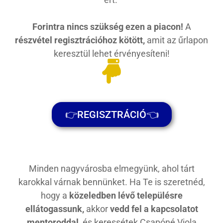
Forintra nincs szükség ezen a piacon!
A
részvétel regisztrációhoz kötött,
amit az űrlapon
keresztül lehet érvényesíteni!
👉REGISZTRÁCIÓ👈
Minden nagyvárosba elmegyünk, ahol tárt
karokkal várnak bennünket. Ha Te is szeretnéd,
hogy a
közeledben lévő településre
ellátogassunk,
akkor
vedd fel a kapcsolatot
mentoroddal,
és keressétek
Csapóné Viola