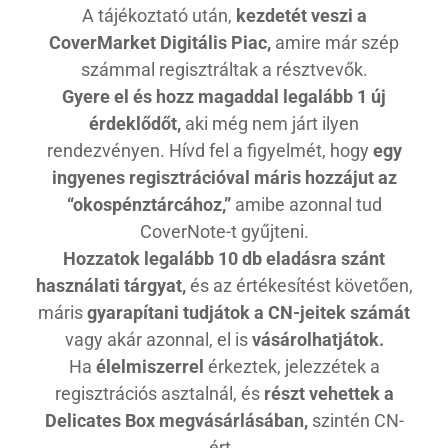
A tájékoztató után,
kezdetét veszi a
CoverMarket Digitális Piac,
amire már szép
számmal regisztráltak a résztvevők.
Gyere el és hozz magaddal legalább 1 új
érdeklődőt,
aki még nem járt ilyen
rendezvényen. Hívd fel a figyelmét, hogy
egy
ingyenes regisztrációval máris hozzájut az
“okospénztárcához,”
amibe azonnal tud
CoverNote-t gyűjteni.
Hozzatok legalább 10 db eladásra szánt
használati tárgyat,
és az értékesítést követően,
máris
gyarapítani tudjátok a CN-jeitek számát
vagy akár azonnal, el is
vásárolhatjátok.
Ha
élelmiszerrel
érkeztek, jelezzétek a
regisztrációs asztalnál, és
részt vehettek a
Delicates Box megvásárlásában,
szintén CN-
ért.