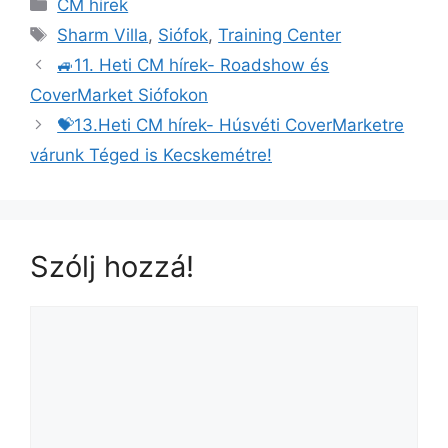
CM hírek
Sharm Villa
,
Siófok
,
Training Center
🚙11. Heti CM hírek- Roadshow és
CoverMarket Siófokon
💝13.Heti CM hírek- Húsvéti CoverMarketre
várunk Téged is Kecskemétre!
Szólj hozzá!