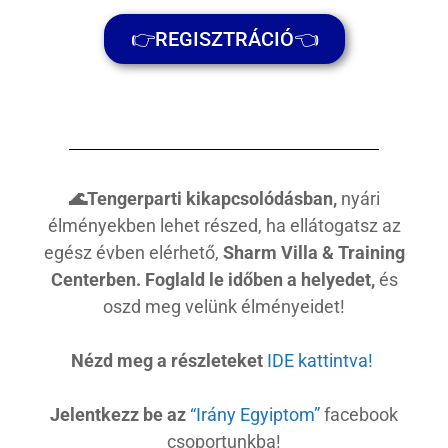
👉REGISZTRÁCIÓ👈
🌊Tengerparti kikapcsolódásban,
nyári
élményekben lehet részed, ha ellátogatsz az
egész évben elérhető,
Sharm Villa & Training
Centerben. Foglald le időben a helyedet,
és
oszd meg velünk élményeidet!
Nézd meg a részleteket
IDE kattintva!
Jelentkezz be az
“Irány Egyiptom”
facebook
csoportunkba!