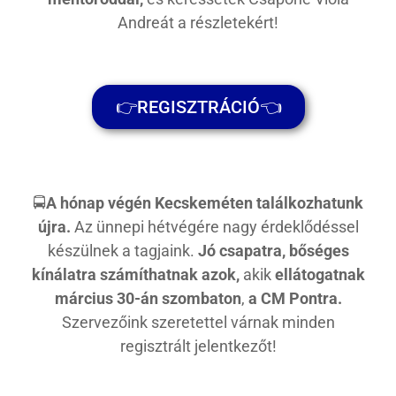
Andreát a részletekért!
👉REGISZTRÁCIÓ👈
🚍
A hónap végén Kecskeméten találkozhatunk
újra.
Az ünnepi hétvégére nagy érdeklődéssel
készülnek a tagjaink.
Jó csapatra, bőséges
kínálatra számíthatnak azok,
akik
ellátogatnak
március 30-án szombaton
,
a CM Pontra.
Szervezőink szeretettel várnak minden
regisztrált jelentkezőt!