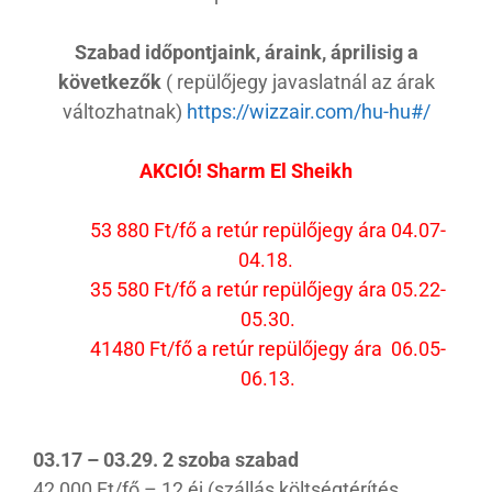
Szabad időpontjaink, áraink, áprilisig a
következők
( repülőjegy javaslatnál az árak
változhatnak)
https://wizzair.com/hu-hu#/
AKCIÓ! Sharm El Sheikh
53 880 Ft/fő a retúr repülőjegy ára 04.07-
04.18.
35 580 Ft/fő a retúr repülőjegy ára 05.22-
05.30.
41480 Ft/fő a retúr repülőjegy ára 06.05-
06.13.
03.17 – 03.29. 2 szoba szabad
42 000 Ft/fő – 12 éj (szállás költségtérítés