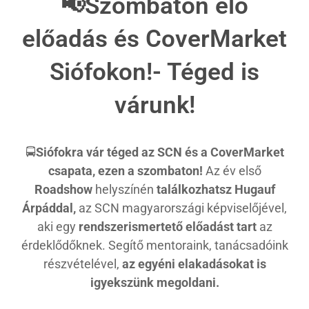
📢Szombaton élő
előadás és CoverMarket
Siófokon!- Téged is
várunk!
🚍
Siófokra vár téged az SCN és a CoverMarket
csapata, ezen a szombaton!
Az év első
Roadshow
helyszínén
találkozhatsz Hugauf
Árpáddal,
az SCN magyarországi képviselőjével,
aki egy
rendszerismertető előadást tart
az
érdeklődőknek. Segítő mentoraink, tanácsadóink
részvételével,
az egyéni elakadásokat is
igyekszünk megoldani.