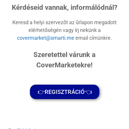
Kérdéseid vannak, informálódnál?
Keresd a helyi szervezőt az űrlapon megadott
elérhetőségén vagy írj nekünk a
covermarket@smarti.me
email címünkre.
Szeretettel várunk a
CoverMarketekre!
👉REGISZTRÁCIÓ👈