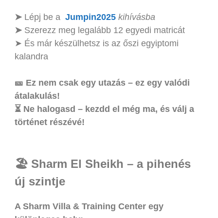
➤
Lépj be a
Jumpin2025
kihívásba
➤
Szerezz meg legalább 12 egyedi matricát
➤ És már készülhetsz is az őszi egyiptomi
kalandra
🎫 Ez nem csak egy utazás – ez egy valódi
átalakulás!
⏳ Ne halogasd – kezdd el még ma, és válj a
történet részévé!
🏖️ Sharm El Sheikh – a pihenés
új szintje
A Sharm Villa & Training Center egy