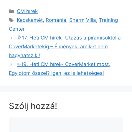
CM hírek
Kecskemét
,
Románia
,
Sharm Villa
,
Training
Center
🌞17. Heti CM hírek- Utazás a piramisoktól a
CoverMarketekig – Élmények, amiket nem
hagyhatsz ki!
✨19. Heti CM hírek- CoverMarket most,
Egyiptom ősszel? Igen, ez is lehetséges!
Szólj hozzá!