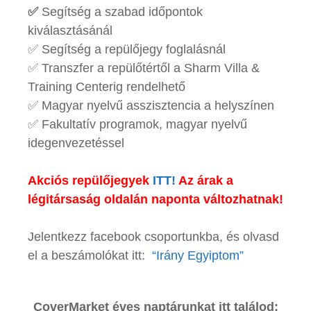
✅
Segítség a szabad időpontok
kiválasztásánál
✅ Segítség a repülőjegy foglalásnál
✅ Transzfer a repülőtértől a Sharm Villa &
Training Centerig rendelhető
✅ Magyar nyelvű asszisztencia a helyszínen
✅ Fakultatív programok, magyar nyelvű
idegenvezetéssel
Akciós repülőjegyek
ITT!
Az árak a
légitársaság oldalán naponta változhatnak!
Jelentkezz facebook csoportunkba, és olvasd
el a beszámolókat
itt:
“Irány Egyiptom”
CoverMarket éves naptárunkat itt találod: