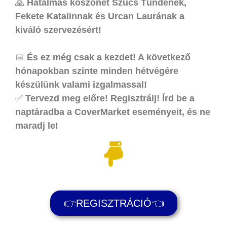
🙏
Hatalmas köszönet Szűcs Tündének,
Fekete Katalinnak és Urcan Laurának a
kiváló szervezésért!
📅
És ez még csak a kezdet! A következő
hónapokban szinte minden hétvégére
készülünk valami izgalmassal!
✅
Tervezd meg előre! Regisztrálj! Írd be a
naptáradba a CoverMarket eseményeit, és ne
maradj le!
👉REGISZTRÁCIÓ👈