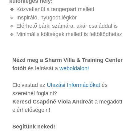
különleges hely:
🔹
Közvetlenül a tengerpart mellett
🔹 Inspiráló, nyugodt légkör
🔹 Elérhető bárki számára, akár családdal is
🔹 Minimális költségek mellett is feltöltődhetsz
Nézd meg a Sharm Villa & Training Center
fotóit
és leírását a
weboldalon!
Elolvastad az
Utazási Információkat
és
szeretnél foglalni?
Keresd Csapóné Viola Andreát
a megadott
elérhetőségein!
Segítünk neked!