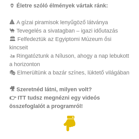
🏺 Életre szóló élmények vártak ránk:
🔺
A gízai piramisok lenyűgöző látványa
🐪 Tevegelés a sivatagban – igazi időutazás
🏛️ Felfedeztük az Egyiptomi Múzeum ősi
kincseit
🚤 Ringatóztunk a Níluson, ahogy a nap lebukott
a horizonton
🎭 Elmerültünk a bazár színes, lüktető világában
🎥 Szeretnéd látni, milyen volt?
👉
ITT tudsz megnézni
egy videós
összefoglalót a programról!