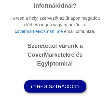
informálódnál?
Keresd a helyi szervezőt az űrlapon megadott
elérhetőségén vagy írj nekünk a
covermarket@smarti.me
email címünkre.
Szeretettel várunk a
CoverMarketekre és
Egyiptomba!
👉REGISZTRÁCIÓ👈