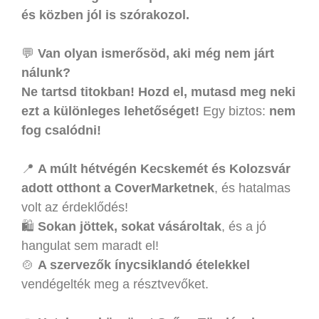
és közben jól is szórakozol.
💬
Van olyan ismerősöd, aki még nem járt
nálunk?
Ne tartsd titokban! Hozd el, mutasd meg neki
ezt a különleges lehetőséget!
Egy biztos:
nem
fog csalódni!
📍
A múlt hétvégén Kecskemét és Kolozsvár
adott otthont a CoverMarketnek
, és hatalmas
volt az érdeklődés!
🛍️
Sokan jöttek, sokat vásároltak
, és a jó
hangulat sem maradt el!
🍲
A szervezők ínycsiklandó ételekkel
vendégelték meg a résztvevőket.