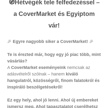
🧭Hétvégék tele felfedezéssel –
a CoverMarket és Egyiptom
vár!
🎉
Egyre nagyobb siker a CoverMarket!
🎉
Te is érezted már, hogy egy jó piac több, mint
vásárlás?
A
CoverMarket eseményeink
nemcsak az
adásvételről szólnak – hanem
kiváló
hangulatról, közösségről, finom falatokról és
inspiráló beszélgetésekről
!
Ez egy hely, ahol jó lenni. Ahol új embereket
ismersz meg. Ahol tapasztalatot cserélhetsz