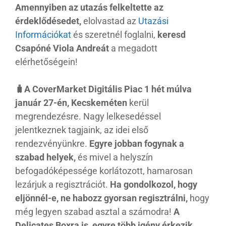
Amennyiben az utazás felkeltette az
érdeklődésedet,
elolvastad az
Utazási
Információkat
és szeretnél foglalni,
keresd
Csapóné Viola Andreát
a megadott
elérhetőségein!
🧳A CoverMarket Digitális Piac 1 hét múlva
január 27-én, Kecskeméten
kerül
megrendezésre. Nagy lelkesedéssel
jelentkeznek tagjaink, az idei első
rendezvényünkre.
Egyre jobban fogynak a
szabad helyek,
és mivel a helyszín
befogadóképessége korlátozott, hamarosan
lezárjuk a regisztrációt.
Ha gondolkozol, hogy
eljönnél-e, ne habozz gyorsan regisztrálni,
hogy
még legyen szabad asztal a számodra!
A
Delicates Boxra is, egyre több igény érkezik.