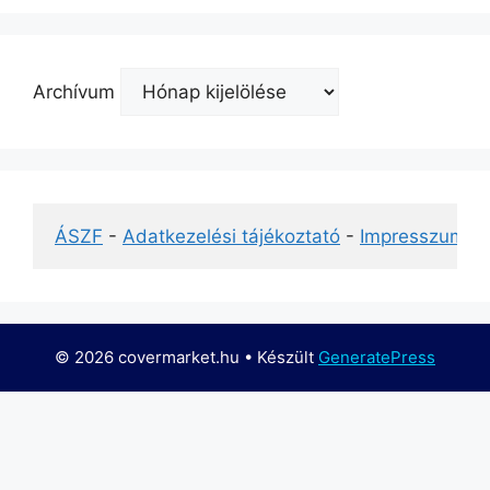
Archívum
ÁSZF
 - 
Adatkezelési tájékoztató
 - 
Impresszum
© 2026 covermarket.hu
• Készült
GeneratePress