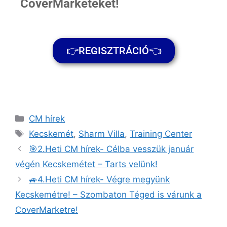
CoverMarketeket!
👉REGISZTRÁCIÓ👈
CM hírek
Kecskemét
,
Sharm Villa
,
Training Center
🎯2.Heti CM hírek- Célba vesszük január
végén Kecskemétet – Tarts velünk!
🚙4.Heti CM hírek- Végre megyünk
Kecskemétre! – Szombaton Téged is várunk a
CoverMarketre!