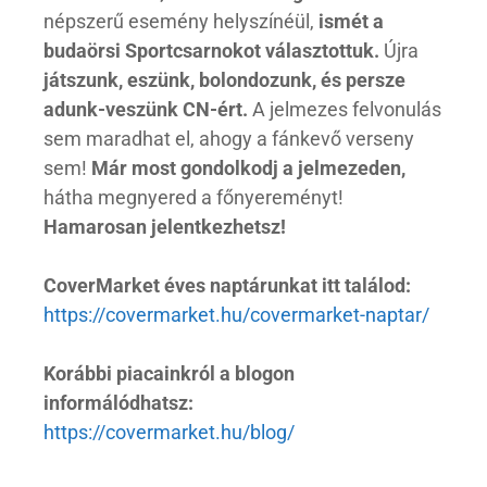
népszerű esemény helyszínéül,
ismét a
budaörsi Sportcsarnokot választottuk.
Újra
játszunk, eszünk, bolondozunk, és persze
adunk-veszünk CN-ért.
A jelmezes felvonulás
sem maradhat el, ahogy a fánkevő verseny
sem!
Már most gondolkodj a jelmezeden,
hátha megnyered a főnyereményt!
Hamarosan jelentkezhetsz!
CoverMarket éves naptárunkat itt találod:
https://covermarket.hu/covermarket-naptar/
Korábbi piacainkról a blogon
informálódhatsz:
https://covermarket.hu/blog/