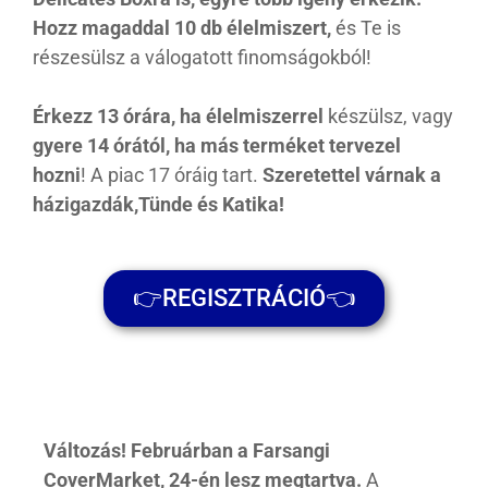
Hozz magaddal 10 db élelmiszert,
és Te is
részesülsz a válogatott finomságokból!
Érkezz 13 órára, ha élelmiszerrel
készülsz, vagy
gyere 14 órától, ha más terméket tervezel
hozni
! A piac 17 óráig tart.
Szeretettel várnak a
házigazdák,Tünde és Katika!
👉REGISZTRÁCIÓ👈
Változás! Februárban a Farsangi
CoverMarket, 24-én lesz megtartva.
A