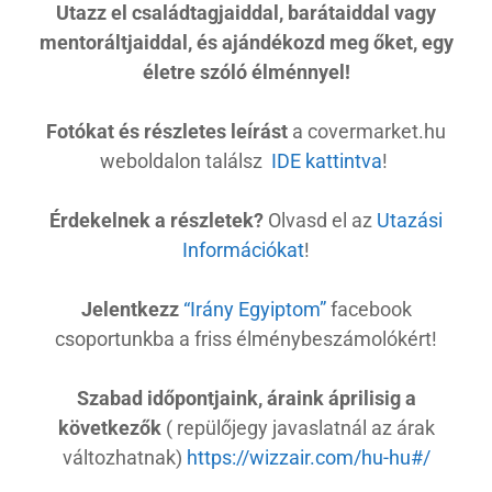
Utazz el családtagjaiddal, barátaiddal vagy
mentoráltjaiddal, és ajándékozd meg őket, egy
életre szóló élménnyel!
Fotókat és részletes leírást
a covermarket.hu
weboldalon találsz
IDE kattintva
!
Érdekelnek a részletek?
Olvasd el az
Utazási
Információkat
!
Jelentkezz
“Irány Egyiptom”
facebook
csoportunkba a friss élménybeszámolókért!
Szabad időpontjaink, áraink áprilisig a
következők
( repülőjegy javaslatnál az árak
változhatnak)
https://wizzair.com/hu-hu#/