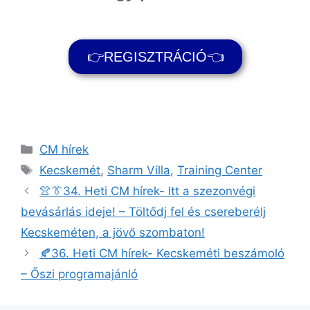
👉REGISZTRÁCIÓ👈
CM hírek
Kecskemét
,
Sharm Villa
,
Training Center
👚👔34. Heti CM hírek- Itt a szezonvégi
bevásárlás ideje! – Töltődj fel és csereberélj
Kecskeméten, a jövő szombaton!
🍂36. Heti CM hírek- Kecskeméti beszámoló
– Őszi programajánló