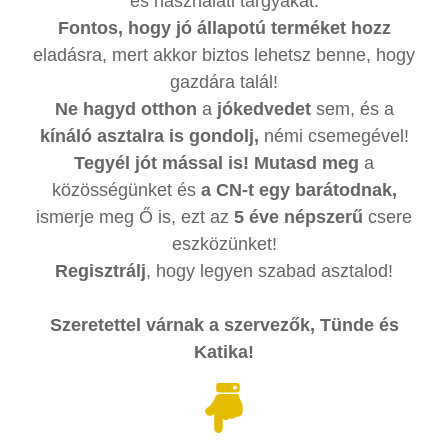
és használati tárgyakat.
Fontos, hogy jó állapotú terméket hozz
eladásra, mert akkor biztos lehetsz benne, hogy
gazdára talál!
Ne hagyd otthon
a
jókedvedet
sem, és a
kínáló asztalra is gondolj,
némi csemegével!
Tegyél jót mással is! Mutasd meg
a
közösségünket és
a CN-t egy barátodnak,
ismerje meg Ő is, ezt az
5 éve népszerű
csere
eszközünket!
Regisztrálj
, hogy legyen szabad asztalod!
Szeretettel várnak a szervezők, Tünde és
Katika!