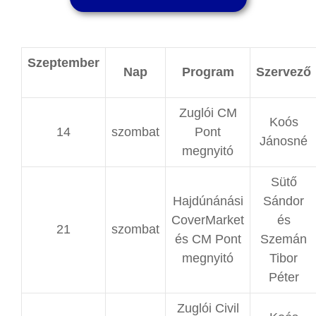
Szeptember
Nap
Program
Szervező
Zuglói CM
Koós
14
szombat
Pont
Jánosné
megnyitó
Sütő
Hajdúnánási
Sándor
CoverMarket
és
21
szombat
és CM Pont
Szemán
megnyitó
Tibor
Péter
Zuglói Civil