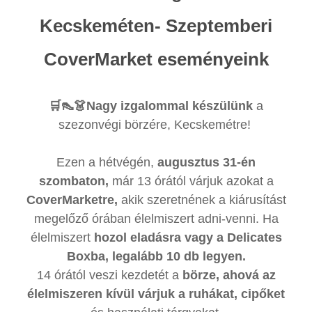
Kecskeméten- Szeptemberi
CoverMarket eseményeink
🛒👠👗Nagy izgalommal készülünk
a
szezonvégi börzére, Kecskemétre!
Ezen a hétvégén,
augusztus 31-én
szombaton,
már 13 órától várjuk azokat a
CoverMarketre,
akik szeretnének a kiárusítást
megelőző órában élelmiszert adni-venni. Ha
élelmiszert
hozol eladásra vagy a Delicates
Boxba, legalább 10 db legyen.
14 órától veszi kezdetét a
börze, ahová az
élelmiszeren kívül várjuk a ruhákat, cipőket