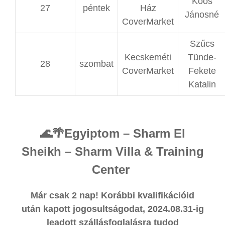
Koós
27
péntek
Ház
Jánosné
CoverMarket
Szűcs
Kecskeméti
Tünde-
28
szombat
CoverMarket
Fekete
Katalin
🌊🌴Egyiptom – Sharm El
Sheikh – Sharm Villa & Training
Center
Már csak 2 nap! Korábbi kvalifikációid
után kapott jogosultságodat, 2024.08.31-ig
leadott szállásfoglalásra tudod