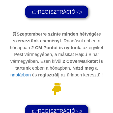
👉REGISZTRÁCIÓ👈
🛒Szeptemberre szinte minden hétvégére
szerveztünk eseményt.
Ráadásul ebben a
hónapban
2 CM Pontot is nyitunk,
az egyiket
Pest vármegyében, a másikat Hajdú-Bihar
vármegyében. Ezen kívül
2 CoverMarketet is
tartunk
ebben a hónapban.
Nézd meg
a
naptárban
és
regisztrálj
az űrlapon keresztül!
👉REGISZTRÁCIÓ👈