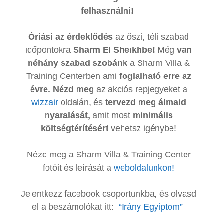
felhasználni!
Óriási az érdeklődés
az őszi, téli szabad
időpontokra
Sharm El Sheikhbe!
Még
van
néhány szabad szobánk
a Sharm Villa &
Training Centerben ami
foglalható erre az
évre. Nézd meg
az akciós repjegyeket a
wizzair
oldalán, és
tervezd meg álmaid
nyaralását,
amit most
minimális
költségtérítésért
vehetsz igénybe!
Nézd meg a Sharm Villa & Training Center
fotóit és leírását a
weboldalunkon!
Jelentkezz facebook csoportunkba, és olvasd
el a beszámolókat
itt:
“Irány Egyiptom”