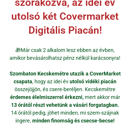
szórakozva, az idei év
utolsó két Covermarket
Digitális Piacán!
🎁
Már csak 2 alkalom lesz ebben az évben,
amikor bevásárolhatsz pénz nélkül karácsonyra!
Szombaton Kecskemétre utazik a CoverMarket
csapata
, hogy az idei év
utolsó vidéki piacán
összejöjjön, és csere-beréljen. Kecskemétre
érdemes élelmiszerrel érkezni,
mert akkor már
13 órától részt vehetünk a vásári forgatagban.
14 órától pedig, jöhet minden, mi szem-szájnak
ingere,
minden finomság és csecse-becse!