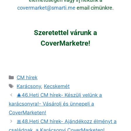
covermarket@smarti.me
email címünkre.
Szeretettel várunk a
CoverMarketre!
CM hírek
Karácsony
,
Kecskemét
🎄46.Heti CM hírek- Készülj velünk a
karácsonyra!- Vásárolj és ünnepelj a
CoverMarketen!
🎀48.Heti CM hírek- Ajándékozz élményt a
családnak, a Karácsonyi CoverMarketen!