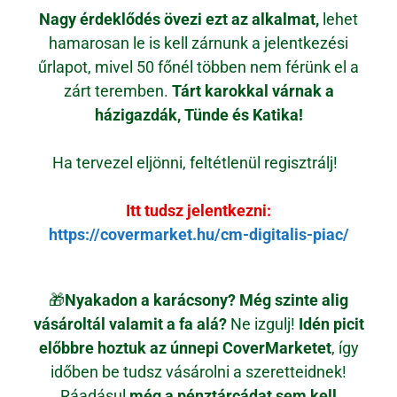
Nagy érdeklődés övezi ezt az alkalmat,
lehet
hamarosan le is kell zárnunk a jelentkezési
űrlapot, mivel 50 főnél többen nem férünk el a
zárt teremben.
Tárt karokkal várnak a
házigazdák, Tünde és Katika!
Ha tervezel eljönni, feltétlenül regisztrálj!
Itt tudsz jelentkezni:
https://covermarket.hu/cm-digitalis-piac/
🎁
Nyakadon a karácsony? Még szinte alig
vásároltál valamit a fa alá?
Ne izgulj!
Idén picit
előbbre hoztuk az únnepi CoverMarketet
, így
időben be tudsz vásárolni a szeretteidnek!
Ráadásul
még a pénztárcádat sem kell