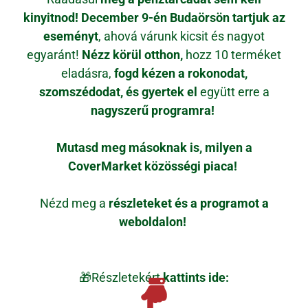
kinyitnod!
December 9-én Budaörsön tartjuk az
eseményt
, ahová várunk kicsit és nagyot
egyaránt!
Nézz körül otthon,
hozz 10 terméket
eladásra,
fogd kézen a rokonodat,
szomszédodat, és gyertek el
együtt erre a
nagyszerű programra!
Mutasd meg másoknak is, milyen a
CoverMarket közösségi piaca!
Nézd meg a
részleteket és a programot a
weboldalon!
🎁
Részletekért
kattints ide: