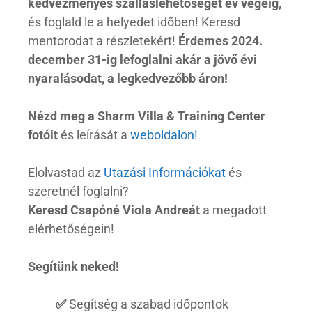
kedvezményes szálláslehetőséget év végéig,
és foglald le a helyedet időben! Keresd
mentorodat a részletekért!
Érdemes 2024.
december 31-ig lefoglalni akár a jövő évi
nyaralásodat, a legkedvezőbb áron!
Nézd meg a Sharm Villa & Training Center
fotóit
és leírását a
weboldalon!
Elolvastad az
Utazási Információkat
és
szeretnél foglalni?
Keresd Csapóné Viola Andreát
a megadott
elérhetőségein!
Segítünk neked!
✅
Segítség a szabad időpontok