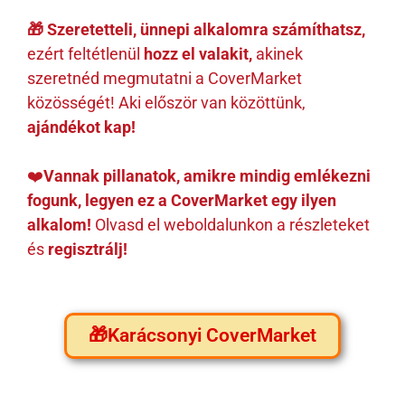
🎁 Szeretetteli, ünnepi alkalomra számíthatsz,
ezért feltétlenül
hozz el valakit,
akinek
szeretnéd megmutatni a CoverMarket
közösségét! Aki először van közöttünk,
ajándékot kap!
❤️
Vannak pillanatok, amikre mindig emlékezni
fogunk, legyen ez a CoverMarket egy ilyen
alkalom!
Olvasd el weboldalunkon a részleteket
és
regisztrálj!
🎁Karácsonyi CoverMarket