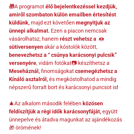
🎁
A programot
élő bejelentkezéssel kezdjük,
amiről szombaton külön emailben értesítést
küldünk,
majd ezt követően
megnyitjuk az
ünnepi alkalmat.
Ezen a piacon nemcsak
vásárolhatsz, hanem
részt vehetsz a
🍩
sütiversenyen
akár a kóstolók között,
benevezhetsz a “ csúnya karácsonyi pulcsik”
versenyére
, vidám fotókat📷 készíthetsz a
Meseháznál,
finomságokat
csemegézhetsz a
Kínáló asztalról,
és megkóstolhatod a mindig
népszerű forralt bort és karácsonyi puncsot is
!
🎄Az alkalom második felében
közösen
feldíszítjük a régi idők karácsonyfáját,
együtt
ünnepelve és átadva magunkat az ajándékozás
🎁 örömének!