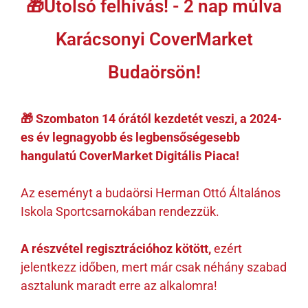
🎁Utolsó felhívás! - 2 nap múlva
Karácsonyi CoverMarket
Budaörsön!
🎁
Szombaton 14 órától kezdetét veszi, a 2024-
es év legnagyobb és legbensőségesebb
hangulatú CoverMarket Digitális Piaca!
Az eseményt a budaörsi Herman Ottó Általános
Iskola Sportcsarnokában rendezzük.
A részvétel regisztrációhoz kötött,
ezért
jelentkezz időben, mert már csak néhány szabad
asztalunk maradt erre az alkalomra!