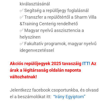
kiválasztásánál
✅ Segítség a repülőjegy foglalásnál
✅ Transzfer a repülőtértől a Sharm Villa
&Training Centerig rendelhető
✅ Magyar nyelvű asszisztencia a
helyszínen
✅ Fakultatív programok, magyar nyelvű
idegenvezetéssel
Akciós repülőjegyek 2025 tavaszáig
ITT!
Az
árak a légitársaság oldalán naponta
változhatnak!
Jelentkezz facebook csoportunkba, és olvasd
el a beszámolókat
itt:
“Irány Egyiptom”