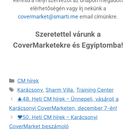
Keresd a helyi szervezőt az űrlapon megadott
elérhetőségén vagy írj nekünk a
covermarket@smarti.me
email címünkre.
Szeretettel várunk a
CoverMarketekre és Egyiptomba!
CM hírek
Karácsony
,
Sharm Villa
,
Training Center
🎄48. Heti CM hírek – Ünnepelj, vásárolj a
Karácsonyi CoverMarketen, december 7-én!
♥️50. Heti CM hírek – Karácsonyi
CoverMarket beszámoló