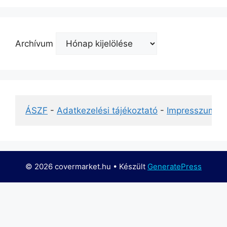
Archívum
ÁSZF
 - 
Adatkezelési tájékoztató
 - 
Impresszum
© 2026 covermarket.hu
• Készült
GeneratePress