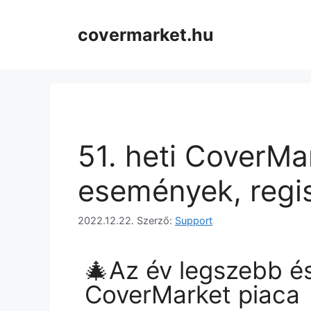
covermarket.hu
51. heti CoverMar
események, regis
2022.12.22.
Szerző:
Support
🎄Az év legszebb é
CoverMarket piaca