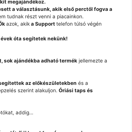
akit megajándékoz.
esett a választásunk, akik első perctől fogva a
m tudnak részt venni a piacainkon.
Ők
azok, akik
a Support
telefon túlsó végén
 évek óta segítetek nekünk!
t, sok ajándékba adható termék
jellemezte a
egítettek az előkészületekben
és a
zelés szerint alakuljon.
Óriási taps és
otókat, addig…