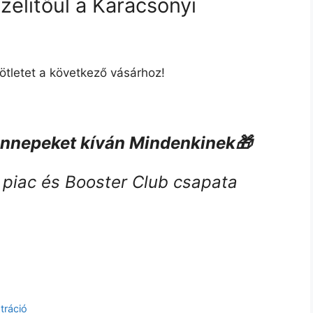
ízelítőül a Karácsonyi
ötletet a következő vásárhoz!
ünnepeket kíván Mindenkinek
🎁
s piac és Booster Club csapata
tráció