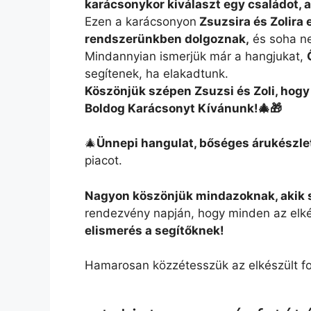
karácsonykor kiválaszt egy családot, 
Ezen a karácsonyon
Zsuzsira és Zolira 
rendszerünkben dolgoznak,
és soha ne
Mindannyian ismerjük már a hangjukat,
segítenek, ha elakadtunk.
Köszönjük szépen Zsuzsi és Zoli, hogy
Boldog Karácsonyt Kívánunk!🎄🎁
🎄
Ünnepi hangulat, bőséges árukészle
piacot.
Nagyon köszönjük mindazoknak, akik s
rendezvény napján, hogy minden az elkép
elismerés a segítőknek!
Hamarosan közzétesszük az elkészült f