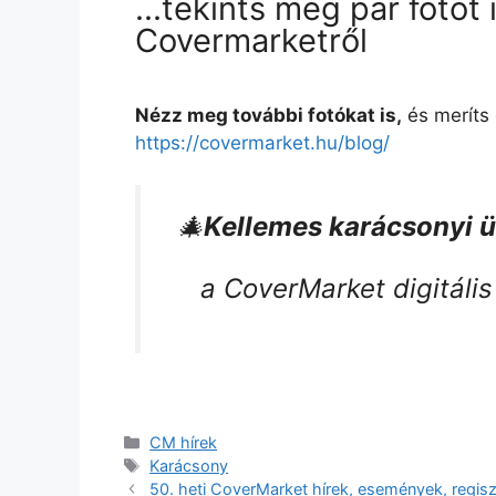
...tekints meg pár fotót 
Covermarketről
Nézz meg további fotókat is,
és meríts 
https://covermarket.hu/blog/
🎄
Kellemes karácsonyi 
a CoverMarket digitáli
CM hírek
Karácsony
50. heti CoverMarket hírek, események, regisz