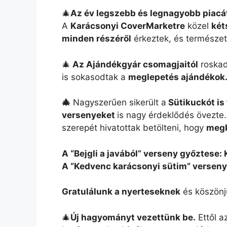
🎄
Az év legszebb és legnagyobb piacá
A
Karácsonyi CoverMarketre
közel
két
minden részéről
érkeztek, és természe
🎄
Az Ajándékgyár csomagjaitól
roskad
is sokasodtak a
meglepetés ajándékok
🎄
Nagyszerűen sikerült a
Sütikuckót is
versenyeket
is nagy érdeklődés övezte.
szerepét hivatottak betölteni, hogy
megk
A “Bejgli a javából” verseny győztese: 
A “Kedvenc karácsonyi sütim” verseny
Gratulálunk a nyerteseknek
és köszönj
🎄
Új hagyományt vezettünk be.
Ettől a