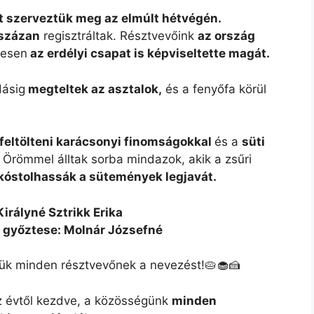
t szerveztük meg az elmúlt hétvégén.
százan
regisztráltak. Résztvevőink
az ország
tesen
az erdélyi csapat is képviseltette magát.
ásig
megteltek az asztalok,
és a fenyőfa körül
.
 feltölteni karácsonyi finomságokkal
és a
süti
 Örömmel álltak sorba mindazok, akik a zsűri
óstolhassák a sütemények legjavát.
Királyné Sztrikk Erika
 győztese: Molnár Józsefné
ük minden résztvevőnek a nevezést!🥧🧁🍰
z évtől kezdve, a közösségünk
minden