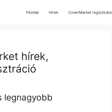
Főoldal
Hírek
CoverMarket regisztráci
ket hírek,
ztráció
s legnagyobb