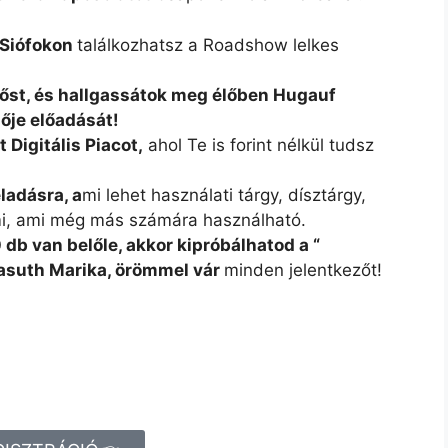
 Siófokon
találkozhatsz a Roadshow lelkes
őst, és hallgassátok meg élőben Hugauf
ője előadását!
Digitális Piacot,
ahol Te is forint nélkül tudsz
ladásra, a
mi lehet használati tárgy, dísztárgy,
mi, ami még más számára használható.
 db van belőle, akkor kipróbálhatod a “
asuth Marika, örömmel vár
minden jelentkezőt!