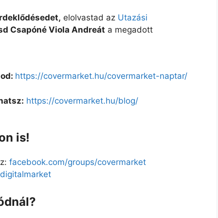
érdeklődésedet,
elolvastad az
Utazási
sd Csapóné Viola Andreát
a megadott
lod:
https://covermarket.hu/covermarket-naptar/
hatsz:
https://covermarket.hu/blog/
n is!
z:
facebook.com/groups/covermarket
igitalmarket
ódnál?