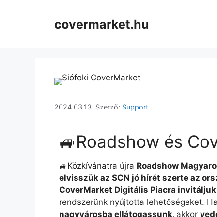
covermarket.hu
2024.03.13.
Szerző:
Support
🚙Roadshow és Cov
🚙Közkívánatra újra
Roadshow Magyaro
elvisszük az SCN jó hírét szerte az or
CoverMarket Digitális Piacra invitálju
rendszerünk nyújtotta lehetőségeket. Ha
nagyvárosba ellátogassunk,
akkor
vedd