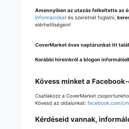
Amennyiben az utazás felkeltette az 
Információkat
és szeretnél foglalni,
kere
elérhetőségein!
CoverMarket éves naptárunkat itt talá
Korábbi híreinkről a blogon informálód
Kövess minket a Facebook-o
Csatlakozz a CoverMarket csoportunkho
Kövesd az oldalunkat:
facebook.com/cmd
Kérdéseid vannak, informál