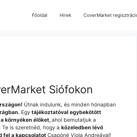
Főoldal
Hírek
CoverMarket regisztráci
erMarket Siófokon
rszágon!
Útnak indulunk, és minden hónapban
szágban.
Egy
tájékoztatóval egybekötött
k a környéken élőket,
ahol bemutatjuk a
 Te is szeretnéd, hogy a
közeledben lévő
 fel a kapcsolatot
Csapóné Viola Andreával!