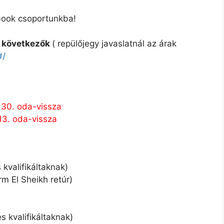
ook csoportunkba!
 a következők
( repülőjegy javaslatnál az árak
#/
.30. oda-vissza
13. oda-vissza
 kvalifikáltaknak)
m El Sheikh retúr)
és kvalifikáltaknak)