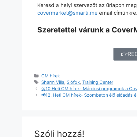
Keresd a helyi szervezőt az űrlapon meg
covermarket@smarti.me
email címünkre
Szeretettel várunk a Cover
👉RE
CM hírek
Sharm Villa
,
Siófok
,
Training Center
🌼10.Heti CM hírek- Márciusi programok a Cov
📢12. Heti CM hírek- Szombaton élő előadás é
Szólj hozzá!