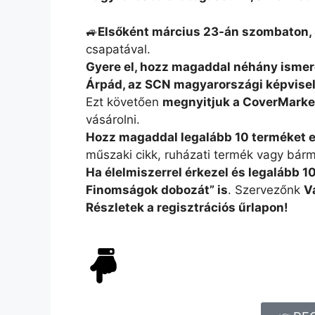
🚙
Elsőként március 23-án szombaton,
csapatával.
Gyere el, hozz magaddal néhány ismer
Árpád, az SCN magyarországi képvisel
Ezt követően
megnyitjuk a CoverMarket 
vásárolni.
Hozz magaddal legalább 10 terméket e
műszaki cikk, ruházati termék vagy bár
Ha élelmiszerrel érkezel és legalább 10
Finomságok dobozát” is
. Szervezőnk
V
Részletek a regisztrációs űrlapon!