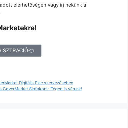
adott elérhetőségén vagy írj nekünk a
.
Marketekre!
GISZTRÁCIÓ👈
erMarket Digitális Piac szervezésében
s CoverMarket Siófokon!- Téged is várunk!