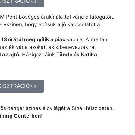
GISZTRÁCIÓ👈
M Pont bőséges árukínálattal várja a látogatóit.
yszínen, hogy építsük a jó kapcsolatot a
 13 órától megnyílik a piac
kapuja. A méltán
szték várja azokat, akik beneveztek rá.
 az ajtó.
Házigazdáink
Tünde és Katika
GISZTRÁCIÓ👈
s-tenger színes élővilágát a Sínai-félszigeten,
aining Centerben!