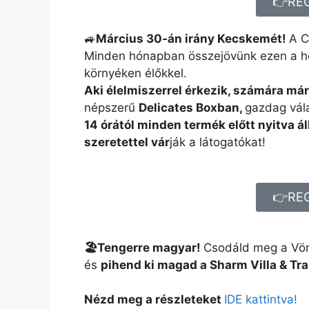
👉RE
🚙
Március 30-án irány Kecskemét!
A C
Minden hónapban összejövünk ezen a hel
környéken élőkkel.
Aki élelmiszerrel érkezik, számára már
népszerű
Delicates Boxban,
gazdag vála
14 órától minden termék előtt nyitva áll
szeretettel vár
ják a látogatókat!
👉RE
🏖️Tengerre magyar!
Csodáld meg a Vörö
és
pihend ki magad a Sharm Villa & Tr
Nézd meg a részleteket
IDE kattintva!