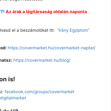
TT!
Az árak a légitársaság oldalán naponta
lvasd el a beszámolókat
itt:
“Irány Egyiptom”
lod:
https://covermarket.hu/covermarket-naptar/
hatsz:
https://covermarket.hu/blog/
n is!
z:
facebook.com/groups/covermarket
igitalmarket