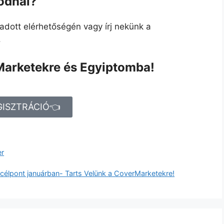
ódnál?
adott elérhetőségén vagy írj nekünk a
.
Marketekre és Egyiptomba!
GISZTRÁCIÓ👈
er
 célpont januárban- Tarts Velünk a CoverMarketekre!