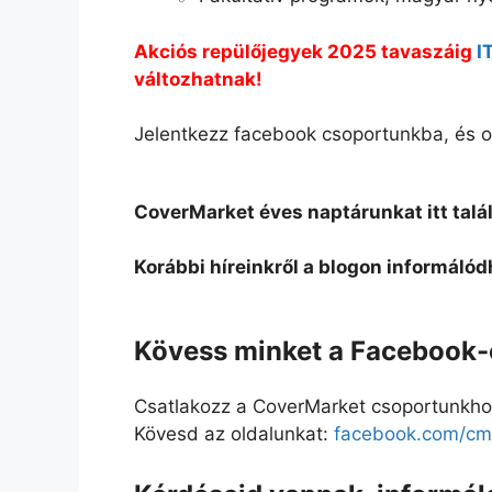
Akciós repülőjegyek 2025 tavaszáig
I
változhatnak!
Jelentkezz facebook csoportunkba, és o
CoverMarket éves naptárunkat itt talá
Korábbi híreinkről a blogon informálód
Kövess minket a Facebook-o
Csatlakozz a CoverMarket csoportunkho
Kövesd az oldalunkat:
facebook.com/cmd