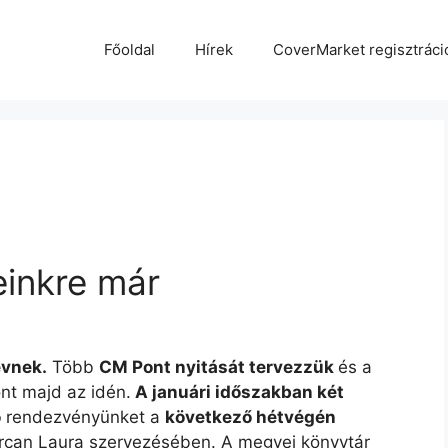
Főoldal
Hírek
CoverMarket regisztráci
einkre már
évnek.
Több
CM Pont nyitását tervezzük
és a
nt majd az idén.
A januári időszakban két
ó
rendezvényünket a
következő hétvégén
rcan Laura szervezésében. A megyei könyvtár