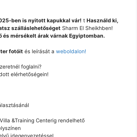
025-ben is nyitott kapukkal vár!
t
Használd ki,
atsz szálláslehetőséget
Sharm El Sheikhben!
ő és mérsékelt árak várnak Egyiptomban.
er fotóit
és leírását a
weboldalon!
zeretnél foglalni?
ott elérhetőségein!
álasztásánál
Villa &Training Centerig rendelhető
elyszínen
yelvű idegenvezetéssel