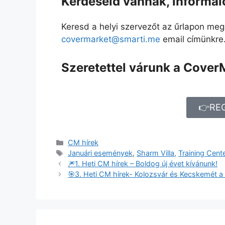
Kérdéseid vannak, informál
Keresd a helyi szervezőt az űrlapon meg
covermarket@smarti.me
email címünkre
Szeretettel várunk a Cover
👉RE
CM hírek
Januári események
,
Sharm Villa
,
Training Cent
🎆1. Heti CM hírek – Boldog új évet kívánunk!
🎯3. Heti CM hírek- Kolozsvár és Kecskemét a