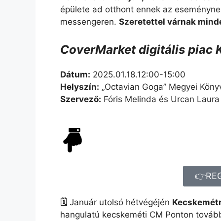
épülete ad otthont ennek az eseményne
messengeren.
Szeretettel várnak mind
CoverMarket digitális piac 
Dátum:
2025.01.18.12:00-15:00
Helyszín:
„Octavian Goga” Megyei Könyv
Szervező:
Fóris Melinda és Urcan Laura
👉RE
🗓️
Január utolsó hétvégéjén
Kecskemétr
hangulatú kecskeméti CM Ponton tovább