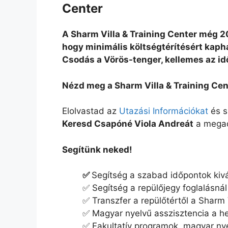
Center
A Sharm Villa & Training Center még 2
hogy minimális költségtérítésért kaph
Csodás a Vörös-tenger, kellemes az id
Nézd meg a Sharm Villa & Training Cent
Elolvastad az
Utazási Információkat
és s
Keresd Csapóné Viola Andreát
a megad
Segítünk neked!
✅
Segítség a szabad időpontok kiv
✅ Segítség a repülőjegy foglalásnál
✅ Transzfer a repülőtértől a Sharm 
✅ Magyar nyelvű asszisztencia a h
✅ Fakultatív programok, magyar n