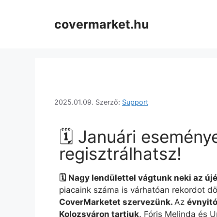
covermarket.hu
2025.01.09.
Szerző:
Support
🗓️ Januári esemény
regisztrálhatsz!
🗓️
Nagy lendülettel vágtunk neki az új
piacaink száma is várhatóan rekordot dö
CoverMarketet szervezünk.
Az
évnyit
Kolozsváron tartjuk,
Fóris Melinda és U