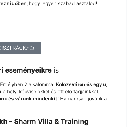
kezz időben,
hogy legyen szabad asztalod!
GISZTRÁCIÓ👈
ri eseményeikre
is.
. Erdélyben 2 alkalommal
Kolozsváron és egy új
k
a helyi képviselőkkel és ott élő tagjainkkal.
unk és várunk mindenkit!
Hamarosan jövünk a
h – Sharm Villa & Training