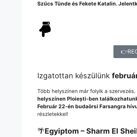
Szűcs Tünde és Fekete Katalin. Jelent
👉RE
Izgatottan készülünk
februá
Több helyszínen már folyik a szervezés
helyszínen
Ploiești-ben találkozhatun
Február 22-én budaörsi Farsangra hív
részletekkel!
🌴
Egyiptom – Sharm El Sheik