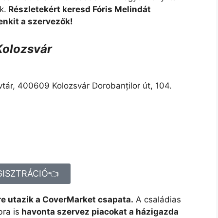
k.
Részletekért keresd Fóris Melindát
enkit a szervezők!
Kolozsvár
tár, 400609 Kolozsvár Dorobanților út, 104.
GISZTRÁCIÓ👈
e utazik a CoverMarket csapata.
A családias
ra is
havonta szervez piacokat a házigazda