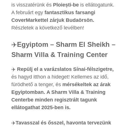
is visszatérünk és
Ploiești-be
is ellátogatunk.
A februárt egy
fantasztikus farsangi
CoverMarkettel zárjuk Budaörsön.
Részletek a következő levélben!
✈️
Egyiptom – Sharm El Sheikh –
Sharm Villa & Training Center
✈️
Repülj el a varázslatos Sínai-félszigetre,
és hagyd itthon a hideget! Kellemes az idő,
fürödhető a tenger, és
mérsékeltek az árak
Egyiptomban.
A Sharm Villa & Training
Centerbe minden regisztrált tagunk
ellátogathat 2025-ben is.
✈️
Tavasszal és ősszel, havonta tervezünk