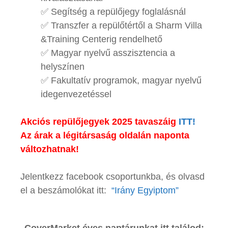
✅ Segítség a repülőjegy foglalásnál
✅ Transzfer a repülőtértől a Sharm Villa
&Training Centerig rendelhető
✅ Magyar nyelvű asszisztencia a
helyszínen
✅ Fakultatív programok, magyar nyelvű
idegenvezetéssel
Akciós repülőjegyek 2025 tavaszáig
ITT!
Az árak a légitársaság oldalán naponta
változhatnak!
Jelentkezz facebook csoportunkba, és olvasd
el a beszámolókat
itt:
“Irány Egyiptom”
CoverMarket éves naptárunkat itt találod: