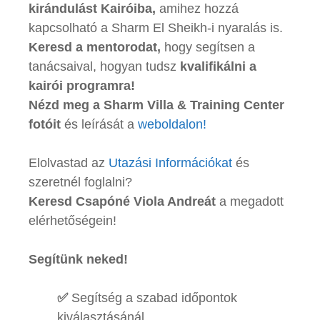
kirándulást Kairóiba,
amihez hozzá
kapcsolható a Sharm El Sheikh-i nyaralás is.
Keresd a mentorodat,
hogy segítsen a
tanácsaival, hogyan tudsz
kvalifikálni a
kairói programra!
Nézd meg a Sharm Villa & Training Center
fotóit
és leírását a
weboldalon!
Elolvastad az
Utazási Információkat
és
szeretnél foglalni?
Keresd Csapóné Viola Andreát
a megadott
elérhetőségein!
Segítünk neked!
✅
Segítség a szabad időpontok
kiválasztásánál