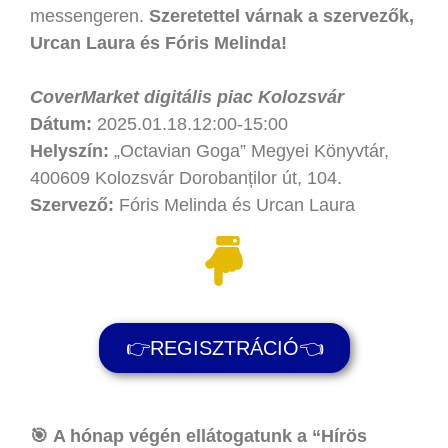
messengeren.
Szeretettel várnak a szervezők,
Urcan Laura és Fóris Melinda!
CoverMarket digitális piac Kolozsvár
Dátum:
2025.01.18.12:00-15:00
Helyszín:
„Octavian Goga” Megyei Könyvtár,
400609 Kolozsvár Dorobanților út, 104.
Szervező:
Fóris Melinda és Urcan Laura
👉REGISZTRÁCIÓ👈
🎯
A hónap végén ellátogatunk a “Hírös