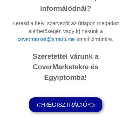
informálódnál?
Keresd a helyi szervezőt az űrlapon megadott
elérhetőségén vagy írj nekünk a
covermarket@smarti.me
email címünkre.
Szeretettel várunk a
CoverMarketekre és
Egyiptomba!
👉REGISZTRÁCIÓ👈