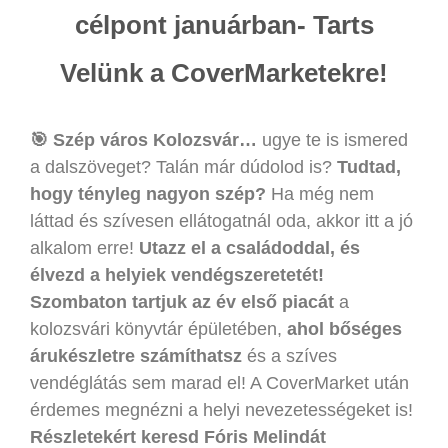
célpont januárban- Tarts
Velünk a CoverMarketekre!
🎯 Szép város Kolozsvár…
ugye te is ismered
a dalszöveget? Talán már dúdolod is?
Tudtad,
hogy tényleg nagyon szép?
Ha még nem
láttad és szívesen ellátogatnál oda, akkor itt a jó
alkalom erre!
Utazz el a családoddal, és
élvezd a helyiek vendégszeretetét!
Szombaton tartjuk az év első piacát
a
kolozsvári könyvtár épületében,
ahol bőséges
árukészletre számíthatsz
és a szíves
vendéglátás sem marad el! A CoverMarket után
érdemes megnézni a helyi nevezetességeket is!
Részletekért keresd Fóris Melindát