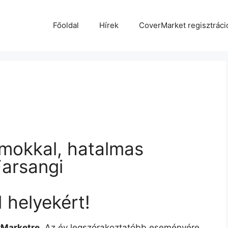
Főoldal
Hírek
CoverMarket regisztráci
amokkal, hatalmas
Farsangi
 helyekért!
rMarketre.
Az év legszórakoztatóbb eseményére