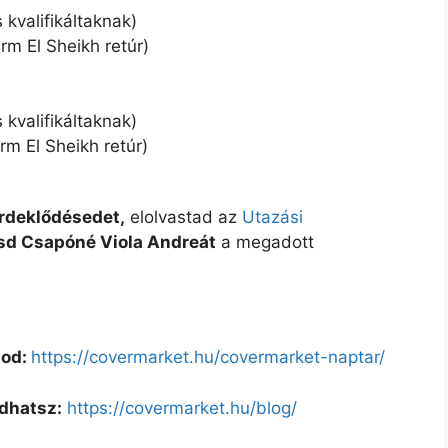
s kvalifikáltaknak)
rm El Sheikh retúr)
s kvalifikáltaknak)
rm El Sheikh retúr)
érdeklődésedet,
elolvastad az
Utazási
sd Csapóné Viola Andreát
a megadott
lod:
https://covermarket.hu/covermarket-naptar/
ódhatsz:
https://covermarket.hu/blog/