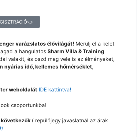
GISZTRÁCIÓ👈
enger varázslatos élővilágát!
Merülj el a keleti
magad a hangulatos
Sharm Villa & Training
l valakit, és oszd meg vele is az élményeket,
 nyárias idő, kellemes hőmérséklet,
ter weboldalát
IDE kattintva!
ook csoportunkba!
 a következők
( repülőjegy javaslatnál az árak
#/