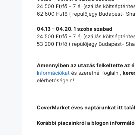
24 500 Ft/fő – 7 éj (szállás költségtéríté
62 600 Ft/fő ( repülőjegy Budapest- Sha
04.13 – 04.20. 1 szoba szabad
24 500 Ft/fő – 7 éj (szállás költségtéríté
53 200 Ft/fő ( repülőjegy Budapest- Sha
Amennyiben az utazás felkeltette az 
Információkat
és szeretnél foglalni,
kere
elérhetőségein!
CoverMarket éves naptárunkat itt talá
Korábbi piacainkról a blogon informál