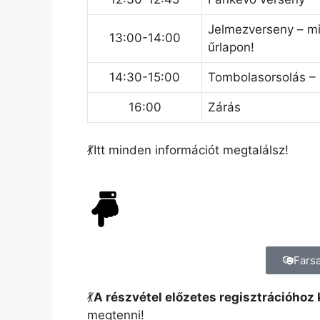
Jelmezverseny – mi
13:00-14:00
űrlapon!
14:30-15:00
Tombolasorsolás – 
16:00
Zárás
💃Itt minden információt megtalálsz!
Fars
💃
A részvétel előzetes regisztrációhoz 
megtenni!