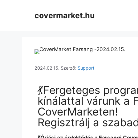
covermarket.hu
2024.02.15.
Szerző:
Support
💃Fergeteges progr
kínálattal várunk a 
CoverMarketen!
Regisztrálj a szabad
💃Óriási az érdeklődés a Farsangi Cove