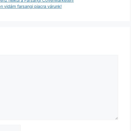
 pénz nélkül a Farsangi CoverMarketen!
n vidám farsangi piacra várunk!