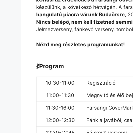
készülünk, a következő hétvégén. A far
hangulatú piacra várunk Budaörsre,
20
Nincs belépő, nem kell fizetned semmié
Jelmezverseny, fánkevő verseny, tombola
Nézd meg részletes programunkat!
💃Program
10:30-11:00
Regisztráció
11:00-11:30
Megnyitó és élő be
11:30-16:00
Farsangi CoverMarke
12:00-12:30
Fánk a javából, csa
12:30-12:45
Fánkevő verseny