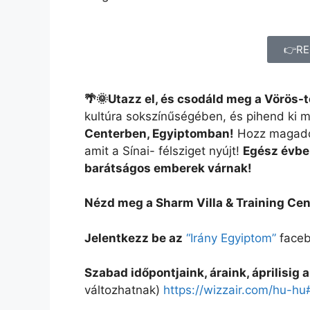
👉RE
🌴🌞Utazz el, és csodáld meg a Vörös-t
kultúra sokszínűségében, és pihend ki 
Centerben, Egyiptomban!
Hozz magadda
amit a Sínai- félsziget nyújt!
Egész évben
barátságos emberek várnak!
Nézd meg a Sharm Villa & Training Cen
Jelentkezz be az
“Irány Egyiptom”
faceb
Szabad időpontjaink, áraink, áprilisig
változhatnak)
https://wizzair.com/hu-hu