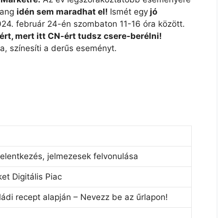
sang
idén sem maradhat el!
Ismét egy
jó
24. február 24-én szombaton 11-16 óra között.
rt, mert itt CN-ért tudsz csere-berélni!
, színesíti a derűs eseményt.
jelentkezés, jelmezesek felvonulása
t Digitális Piac
ládi recept alapján – Nevezz be az űrlapon!