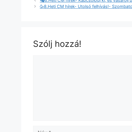
🎭6.Heti CM hírek- Kapcsolódj ki, és vásárolj
🥳8.Heti CM hírek- Utolsó felhívás!- Szombato
Szólj hozzá!