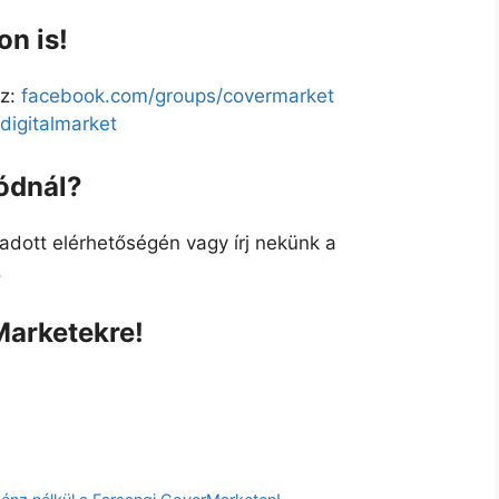
n is!
z:
facebook.com/groups/covermarket
igitalmarket
ódnál?
adott elérhetőségén vagy írj nekünk a
.
Marketekre!