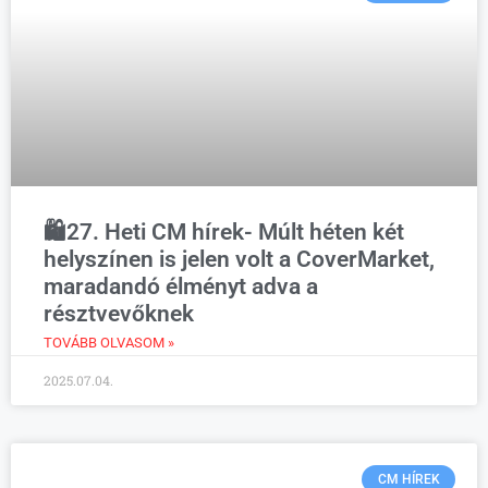
🛍️27. Heti CM hírek- Múlt héten két
helyszínen is jelen volt a CoverMarket,
maradandó élményt adva a
résztvevőknek
TOVÁBB OLVASOM »
2025.07.04.
CM HÍREK