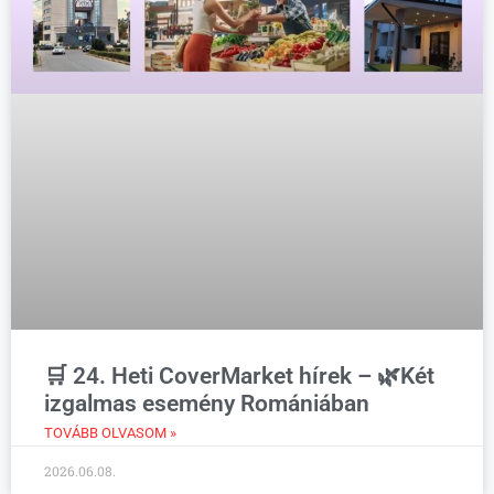
🛒 24. Heti CoverMarket hírek – 🌿Két
izgalmas esemény Romániában
TOVÁBB OLVASOM »
2026.06.08.