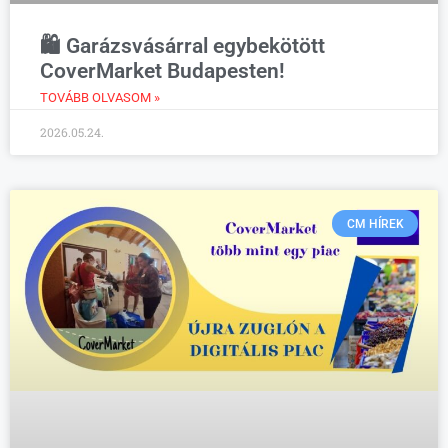
🛍️ Garázsvásárral egybekötött
CoverMarket Budapesten!
TOVÁBB OLVASOM »
2026.05.24.
CM HÍREK