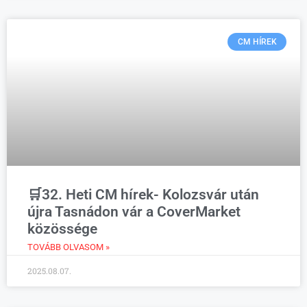
CM HÍREK
🛒32. Heti CM hírek- Kolozsvár után
újra Tasnádon vár a CoverMarket
közössége
TOVÁBB OLVASOM »
2025.08.07.