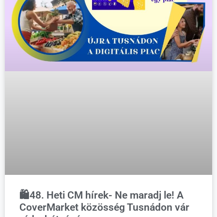
🛍️48. Heti CM hírek- Ne maradj le! A
CoverMarket közösség Tusnádon vár