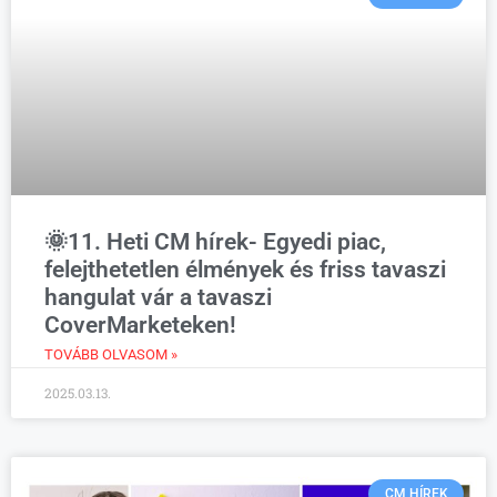
🌞11. Heti CM hírek- Egyedi piac,
felejthetetlen élmények és friss tavaszi
hangulat vár a tavaszi
CoverMarketeken!
TOVÁBB OLVASOM »
2025.03.13.
CM HÍREK