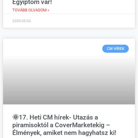
Egyiptom vár!
TOVÁBB OLVASOM »
2025.05.02.
CM HÍREK
🌞17. Heti CM hírek- Utazás a
piramisoktól a CoverMarketekig –
Élmények, amiket nem hagyhatsz ki!