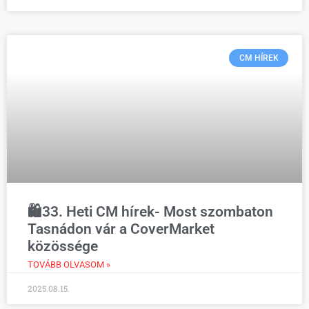
CM HÍREK
🛍️33. Heti CM hírek- Most szombaton
Tasnádon vár a CoverMarket
közössége
TOVÁBB OLVASOM »
2025.08.15.