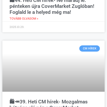
🛍️44. Heti CM hírek- Ne maradj le:
pénteken újra CoverMarket Zuglóban!
Foglald le a helyed még ma!
TOVÁBB OLVASOM »
2025.10.29.
CM HÍREK
🛍️🥕39. Heti CM hírek- Mozgalmas