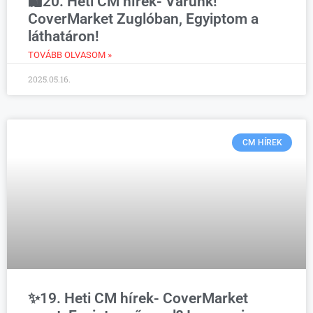
🛍️20. Heti CM hírek- Várunk!
CoverMarket Zuglóban, Egyiptom a
láthatáron!
TOVÁBB OLVASOM »
2025.05.16.
CM HÍREK
✨19. Heti CM hírek- CoverMarket