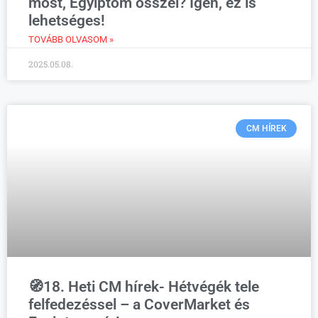
most, Egyiptom ősszel? Igen, ez is
lehetséges!
TOVÁBB OLVASOM »
2025.05.08.
CM HÍREK
🧭18. Heti CM hírek- Hétvégék tele
felfedezéssel – a CoverMarket és