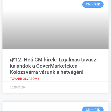
CM HÍREK
🌿12. Heti CM hírek- Izgalmas tavaszi
kalandok a CoverMarketeken-
Kolozsvárra várunk a hétvégén!
TOVÁBB OLVASOM »
2025.03.20.
CM HÍREK