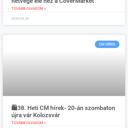
hétvége elé néz a CoverMarket
TOVÁBB OLVASOM »
2025.09.25.
CM HÍREK
🛍️38. Heti CM hírek- 20-án szombaton
újra vár Kolozsvár
TOVÁBB OLVASOM »