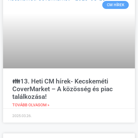
CM HÍREK
👪13. Heti CM hírek- Kecskeméti
CoverMarket – A közösség és piac
találkozása!
TOVÁBB OLVASOM »
2025.03.26.