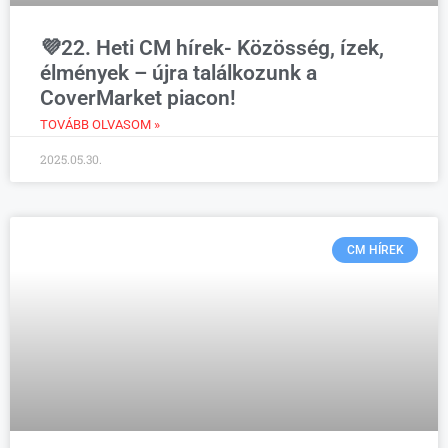
💜22. Heti CM hírek- Közösség, ízek,
élmények – újra találkozunk a
CoverMarket piacon!
TOVÁBB OLVASOM »
2025.05.30.
CM HÍREK