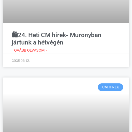
🛍️24. Heti CM hírek- Muronyban
jártunk a hétvégén
TOVÁBB OLVASOM »
2025.06.12.
CM HÍREK