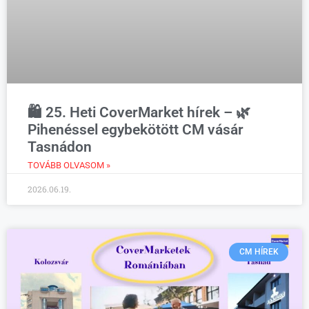
🛍️ 25. Heti CoverMarket hírek – 🌿
Pihenéssel egybekötött CM vásár
Tasnádon
TOVÁBB OLVASOM »
2026.06.19.
CM HÍREK