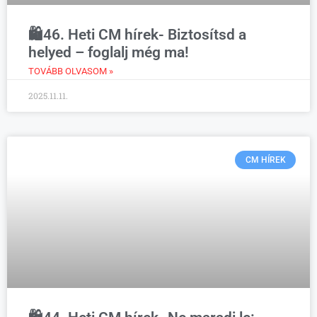
🛍️46. Heti CM hírek- Biztosítsd a
helyed – foglalj még ma!
TOVÁBB OLVASOM »
2025.11.11.
CM HÍREK