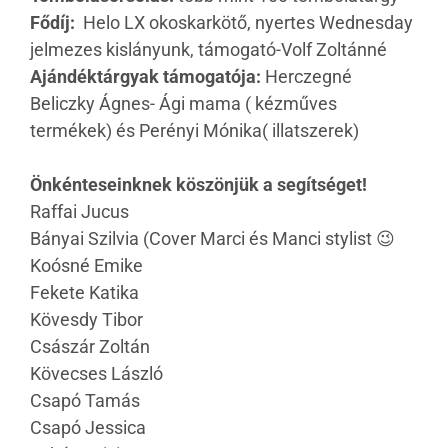
Fődíj:
Helo LX okoskarkötő, nyertes Wednesday
jelmezes kislányunk, támogató-Volf Zoltánné
Ajándéktárgyak támogatója:
Herczegné
Beliczky Ágnes- Ági mama ( kézműves
termékek) és Perényi Mónika( illatszerek)
Önkénteseinknek köszönjük a segítséget!
Raffai Jucus
Bányai Szilvia (Cover Marci és Manci stylist 😉
Koósné Emike
Fekete Katika
Kövesdy Tibor
Császár Zoltán
Kövecses László
Csapó Tamás
Csapó Jessica