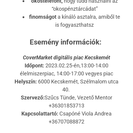
okostelefont,
hogy tudd használni az
“okospénztárcádat”
finomságot
a kínáló asztalra, amiből te
is fogyaszthatsz
Esemény információk:
CoverMarket digitális piac Kecskemét
Időpont:
2023.02.25-én,13:00-14:00
élelmiszerpiac, 14:00-17:00 vegyes piac
Helyszín:
6000 Kecskemét, Szélmalom utca
40.
Szervező:
Szűcs Tünde, Vezető Mentor
+36301853713
Kapcsolattartó:
Csapóné Viola Andrea
+36707088872