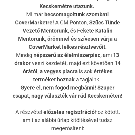
Kecskemétre utazunk.
Mi már
becsomagoltunk szombati
CoverMarketre!
A CM Ponton,
Szűcs Tünde
Vezető Mentorunk, és Fekete Katalin
Mentorunk, örömmel és szívesen várja a
CoverMarket lelkes résztvevőit.
Mindig
népszerű az élelmiszerpiac,
ami
13
órakor
veszi kezdetét, majd ezt követően
14
órától, a vegyes piacra
is sok
értékes
terméket hoznak
a tagjaink.
Gyere el, nem fogod megbánni! Szuper
csapat, nagy választék vár rád Kecskeméten!
A részvétel
előzetes regisztráció
hoz kötött,
amit az alábbi űrlap kitöltésével tudsz
megerősíteni: