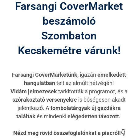
Farsangi CoverMarket
beszámoló
Szombaton
Kecskemétre várunk!
Farsangi CoverMarketünk,
igazán
emelkedett
hangulatban
telt az elmúlt hétvégén!
Vidám jelmezesek
tarkították a programot, és a
szórakoztató versenyek
re is bőségesen akadt
jelentkező. A
tombolatárgyak új gazdákra
találtak
és mindenki
elégedetten távozott.
Nézd meg rövid összefoglalónkat a piacról!👇