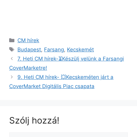
CM hírek
Budapest
,
Farsang
,
Kecskemét
7. Heti CM hírek-⏳Készülj velünk a Farsangi
CoverMarketre!
9. Heti CM hírek- 💥Kecskeméten járt a
CoverMarket Digitális Piac csapata
Szólj hozzá!