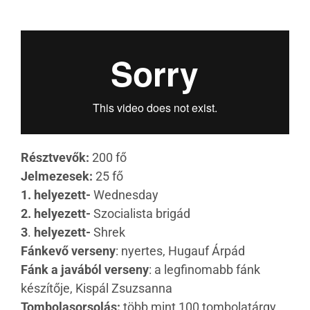
Résztvevők:
200 fő
Jelmezesek:
25 fő
1. helyezett-
Wednesday
2. helyezett-
Szocialista brigád
3
.
helyezett-
Shrek
Fánkevő verseny
: nyertes, Hugauf Árpád
Fánk a javából verseny
: a legfinomabb fánk
készítője, Kispál Zsuzsanna
Tombolasorsolás:
több mint 100 tombolatárgy