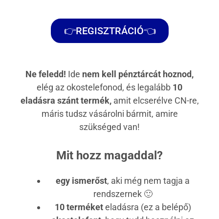
👉REGISZTRÁCIÓ👈
Ne feledd!
Ide
nem kell pénztárcát hoznod,
elég az okostelefonod, és legalább
10
eladásra szánt termék,
amit elcserélve CN-re,
máris tudsz vásárolni bármit, amire
szükséged van!
Mit hozz magaddal?
egy ismerőst
, aki még nem tagja a
rendszernek 🙂
10 terméket
eladásra (ez a belépő)