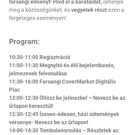
farsangi élményt
!
Hívd el a barátaidat,
ismerjék
meg a közösségünket, és
vegyetek részt
ezen a
fergeteges eseményen!
Program:
10:30-11:00 Regisztráció
11:00-11:30 Megnyitó és élő bejelentkezés,
jelmezesek felvonulása
11:30-16:00 Farsangi CoverMarket Digitális
Piac
12:00-12:30 Öltözz be jelmezbe! – Nevezz be az
űrlapon keresztül!
12:30-12:45 Ízesen-édesen, házi sütemények
versenye- Nevezz be az űrlapon!
14:00-14:30 Tombolasorsolás – Részletek az