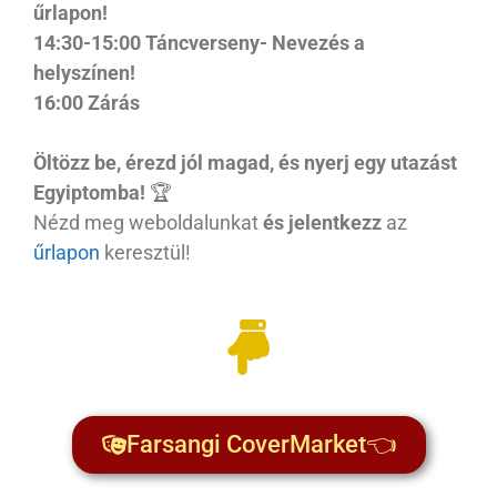
űrlapon!
14:30-15:00 Táncverseny- Nevezés a
helyszínen!
16:00 Zárás
Öltözz be, érezd jól magad, és nyerj egy utazást
Egyiptomba!
🏆
Nézd meg weboldalunkat
és jelentkezz
az
űrlapon
keresztül!
Farsangi CoverMarket👈