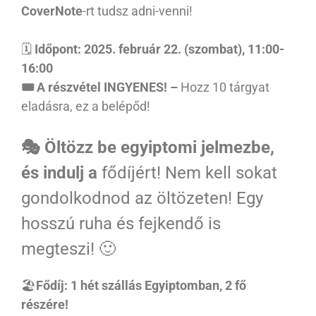
CoverNote
-rt tudsz adni-venni!
🗓
Időpont: 2025. február 22. (szombat), 11:00-
16:00
🎟 A részvétel INGYENES! –
Hozz 10 tárgyat
eladásra, ez a belépőd!
🎭 Öltözz be egyiptomi jelmezbe,
és indulj a
fődíjért! Nem kell sokat
gondolkodnod az öltözeten! Egy
hosszú ruha és fejkendő is
megteszi! 🙂
🏖️
Fődíj: 1 hét szállás Egyiptomban, 2 fő
részére!