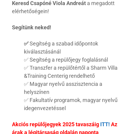
Keresd Csapóné Viola Andreát
a megadott
elérhetőségein!
Segítünk neked!
✅
Segítség a szabad időpontok
kiválasztásánál
✅ Segítség a repülőjegy foglalásnál
✅ Transzfer a repülőtértől a Sharm Villa
&Training Centerig rendelhető
✅ Magyar nyelvű asszisztencia a
helyszínen
✅ Fakultatív programok, magyar nyelvű
idegenvezetéssel
Akciós repülőjegyek 2025 tavaszáig
ITT!
Az
árak a légitársaság oldalán naponta