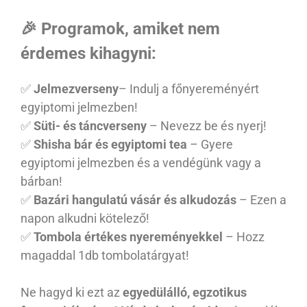
🎉 Programok, amiket nem
érdemes kihagyni:
✅
Jelmezverseny
– Indulj a főnyereményért
egyiptomi jelmezben!
✅
Süti- és táncverseny
– Nevezz be és nyerj!
✅
Shisha bár és egyiptomi tea
– Gyere
egyiptomi jelmezben és a vendégünk vagy a
bárban!
✅
Bazári hangulatú vásár és alkudozás
– Ezen a
napon alkudni kötelező!
✅
Tombola értékes nyereményekkel
– Hozz
magaddal 1db tombolatárgyat!
Ne hagyd ki ezt az
egyedülálló, egzotikus