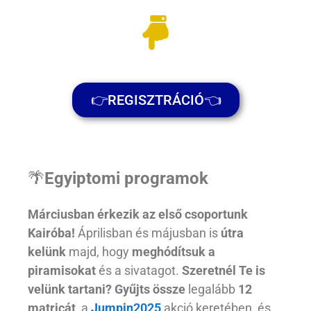
👉REGISZTRÁCIÓ👈
🌴
Egyiptomi programok
Márciusban érkezik az első csoportunk
Kairóba!
Áprilisban és májusban is
útra
kelünk
majd, hogy
meghódítsuk a
piramisokat
és a sivatagot.
Szeretnél Te is
velünk tartani? Gyűjts össze
legalább
12
matricát
a
Jumpin2025
akció keretében, és