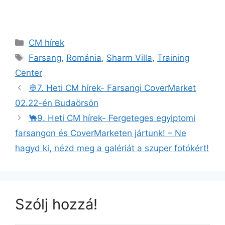
CM hírek
Farsang
,
Románia
,
Sharm Villa
,
Training
Center
👳7. Heti CM hírek- Farsangi CoverMarket
02.22-én Budaörsön
🐪9. Heti CM hírek- Fergeteges egyiptomi
farsangon és CoverMarketen jártunk! – Ne
hagyd ki, nézd meg a galériát a szuper fotókért!
Szólj hozzá!