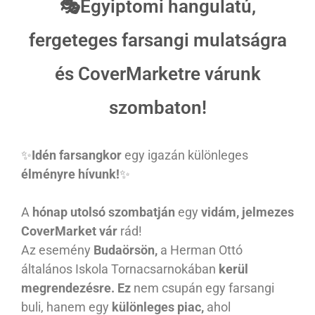
🎭Egyiptomi hangulatú,
fergeteges farsangi mulatságra
és CoverMarketre várunk
szombaton!
✨
Idén farsangkor
egy igazán különleges
élményre hívunk!
✨
A
hónap utolsó szombatján
egy
vidám, jelmezes
CoverMarket vár
rád!
Az esemény
Budaörsön,
a Herman Ottó
általános Iskola Tornacsarnokában
kerül
megrendezésre. Ez
nem csupán egy farsangi
buli, hanem egy
különleges piac,
ahol