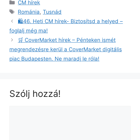
CM hírek
Románia
,
Tusnád
🛍️46. Heti CM hírek- Biztosítsd a helyed –
foglalj még ma!
🛒 CoverMarket hírek – Pénteken ismét
megrendezésre kerül a CoverMarket digitális
piac Budapesten. Ne maradj le róla!
Szólj hozzá!