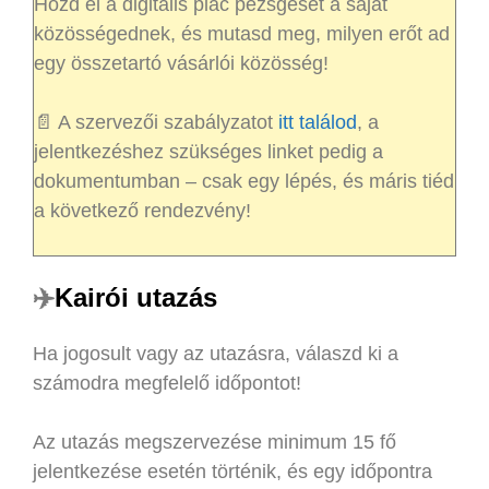
Hozd el a digitális piac pezsgését a saját
közösségednek, és mutasd meg, milyen erőt ad
egy összetartó vásárlói közösség!
📄 A szervezői szabályzatot
itt találod
, a
jelentkezéshez szükséges linket pedig a
dokumentumban – csak egy lépés, és máris tiéd
a következő rendezvény!
✈️
Kairói utazás
Ha jogosult vagy az utazásra, válaszd ki a
számodra megfelelő időpontot!
Az utazás megszervezése minimum 15 fő
jelentkezése esetén történik, és egy időpontra