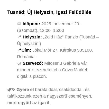
Tusnád: Új Helyszín, Igazi Felüdülés
📅
Időpont:
2025. november 29.
(Szombat), 12:00–15:00
📍
Helyszín:
„Zöld Ház” Panzió (Tusnád –
Új helyszín!)
📍
Cím:
Jókai Mór 27, Kárpitus 535100,
Románia.
🤝
Szervező:
Mitoseriu Gabriela vár
mindenkit szeretettel a CoverMarket
digitális piacon.
🌿✨ Gyere el
barátaiddal, családoddal, és
találkozzunk ezen a nagyszerű eseményen,
mert együtt az igazi!