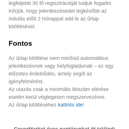
legfeljebb 30 fő regisztrációját tudjuk fogadni.
Kérjük, hogy jelentkezésedet legkésőbb az
indulás előtt 2 hónappal add le az űrlap
kitöltésével.
Fontos
Az űrlap kitöltése nem minősül automatikus
jelentkezésnek vagy helyfoglalásnak – ez egy
előzetes érdeklődés, amely segíti az
igényfelmérést.
Az utazás csak a minimális létszám elérése
esetén kerül véglegesen megszervezésre.
Az űrlap kitöltéséhez
kattints ide!
CoverMarket éves naptárunkat itt találod: