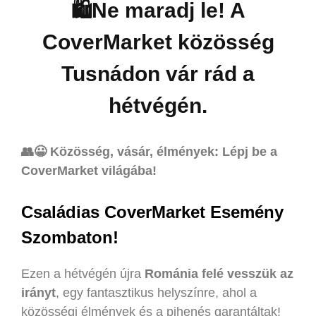
🛍️Ne maradj le! A
CoverMarket közösség
Tusnádon vár rád a
hétvégén.
👥😀 Közösség, vásár, élmények: Lépj be a
CoverMarket világába!
Családias CoverMarket Esemény
Szombaton!
Ezen a hétvégén újra
Románia felé vesszük az
irányt
, egy fantasztikus helyszínre, ahol a
közösségi élmények és a pihenés garantáltak!