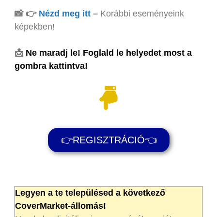
📸 👉
Nézd meg itt
–
Korábbi eseményeink
képekben!
📩
Ne maradj le! Foglald le helyedet most a
gombra kattintva!
👉REGISZTRÁCIÓ👈
Legyen a te településed a következő
CoverMarket-állomás!