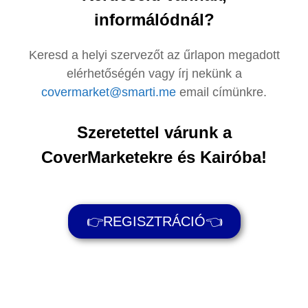
informálódnál?
Keresd a helyi szervezőt az űrlapon megadott
elérhetőségén vagy írj nekünk a
covermarket@smarti.me
email címünkre.
Szeretettel várunk a
CoverMarketekre és Kairóba!
👉REGISZTRÁCIÓ👈