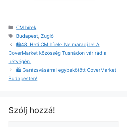
CM hírek
Budapest
,
Zugló
🛍️48. Heti CM hírek- Ne maradj le! A
CoverMarket közösség Tusnádon vár rád a
hétvégén.
🛍️ Garázsvásárral egybekötött CoverMarket
Budapesten!
Szólj hozzá!