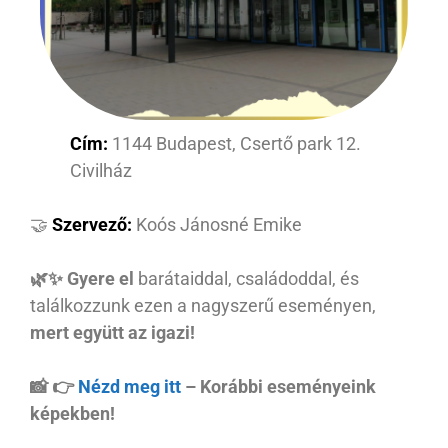
Cím:
1144 Budapest, Csertő park 12.
Civilház
🤝
Szervező:
Koós Jánosné Emike
🌿✨ Gyere el
barátaiddal, családoddal, és
találkozzunk ezen a nagyszerű eseményen,
mert együtt az igazi!
📸 👉
Nézd meg itt
– Korábbi eseményeink
képekben!