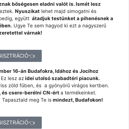
nak bőségesen eladni valót is. Ismét lesz
keztek.
Nyuszikat
lehet majd simogatni és
edig, együtt
átadjuk testünket a pihenésnek a
ében.
Ugye Te sem hagyod ki ezt a nagyszerű
zeretettel várnak!
GISZTRÁCIÓ👈
ber 16-án Budafokra, Idához és Jocihoz
Ez lesz az
idei utolsó szabadtéri piacunk.
iss zöld fűben, és a gyönyörű virágos kertben.
, és csere-berélni CN-ért
a termékeinket.
!
Tapasztald meg Te is
mindezt, Budafokon!
GISZTRÁCIÓ👈