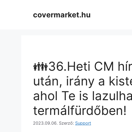
covermarket.hu
👪36.Heti CM hí
után, irány a kis
ahol Te is lazulh
termálfürdőben!
2023.09.06.
Szerző:
Support