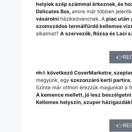
helyiek szép számmal érkeznek, és hoz
Delicates Box,
amire már többen jelent
vásárolni
házikedvencnek. A
piac után
p
szomszédos termálfürdő kellemes viz
alkalmat?
A szervezők, Rózsa és Laci s
👉RE
👪A
következő CoverMarketre, szeptem
megyünk, egy
szezonzáró kerti partira.
Szinte már otthon érezzük magunkat a fr
A kemence mellett, jó lesz beszélgetni
Kellemes helyszín, szuper házigazdák
👉RE