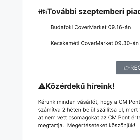
👪
További szeptemberi piac
Budafoki CoverMarket 09.16-án
Kecskeméti CoverMarket 09.30-án
👉RE
⚠️Közérdekű híreink!
Kérünk minden vásárlót, hogy a CM Pont
számítva 2 héten belül szállítsa el, mert
át nem vett csomagokat az CM Pont értéke
megtartja. Megértéseteket köszönjük!