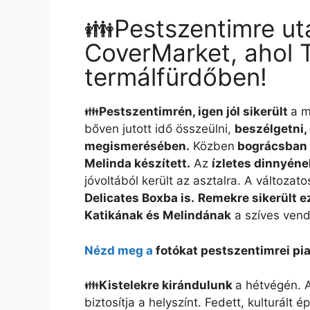
👪Pestszentimre után
CoverMarket, ahol T
termálfürdőben!
👪
Pestszentimrén, igen jól sikerült
a m
bőven jutott idő összeülni,
beszélgetni,
megismerésében.
Közben
bográcsban k
Melinda készített.
Az
ízletes dinnyéne
jóvoltából került az asztalra. A változato
Delicates Boxba is.
Remekre sikerült e
Katikának és Melindának
a szíves vend
Nézd meg a
fotókat pestszentimrei pi
👪
Kistelekre kirándulunk
a hétvégén. 
biztosítja a helyszínt. Fedett, kulturál