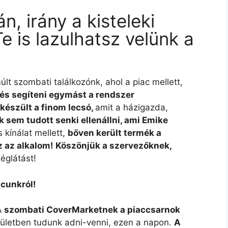
, irány a kisteleki
e is lazulhatsz velünk a
últ szombati találkozónk, ahol a piac mellett,
 és segíteni egymást a rendszer
észült a finom lecsó,
amit a házigazda,
k sem tudott senki ellenállni, ami Emike
s kínálat mellett,
bőven került termék a
z az alkalom! Köszönjük a szervezőknek,
églátást!
acunkról!
A
szombati CoverMarketnek a piaccsarnok
t épületben tudunk adni-venni, ezen a napon.
A