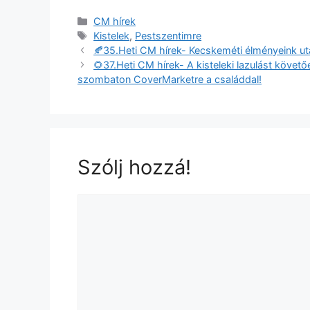
CM hírek
Kistelek
,
Pestszentimre
🍂35.Heti CM hírek- Kecskeméti élményeink ut
🌻37.Heti CM hírek- A kisteleki lazulást követőe
szombaton CoverMarketre a családdal!
Szólj hozzá!