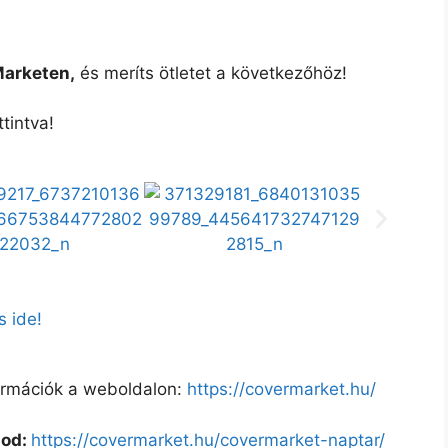
Marketen,
és meríts ötletet a következőhöz!
tintva!
s ide!
rmációk a weboldalon:
https://covermarket.hu/
lod:
https://covermarket.hu/covermarket-naptar/