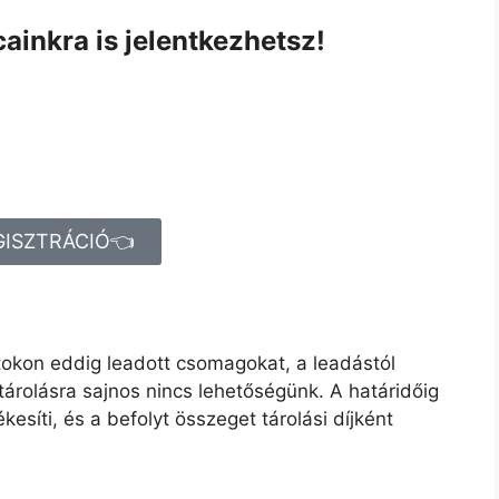
ainkra is jelentkezhetsz!
GISZTRÁCIÓ👈
okon eddig leadott csomagokat, a leadástól
 tárolásra sajnos nincs lehetőségünk. A határidőig
síti, és a befolyt összeget tárolási díjként