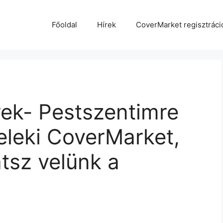
Főoldal
Hírek
CoverMarket regisztráci
rek- Pestszentimre
teleki CoverMarket,
atsz velünk a