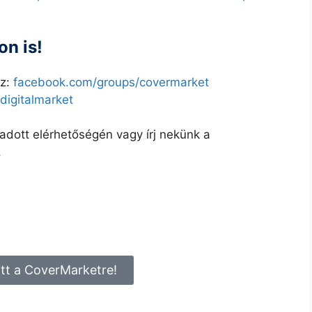
n is!
oz:
facebook.com/groups/covermarket
igitalmarket
adott elérhetőségén vagy írj nekünk a
.
itt a CoverMarketre!