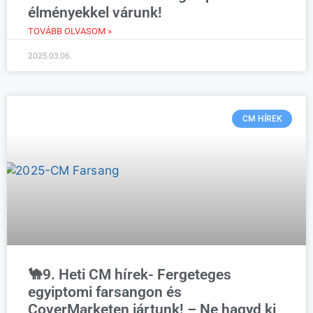
élményekkel várunk!
TOVÁBB OLVASOM »
2025.03.06.
CM HÍREK
🐪9. Heti CM hírek- Fergeteges
egyiptomi farsangon és
CoverMarketen jártunk! – Ne hagyd ki,