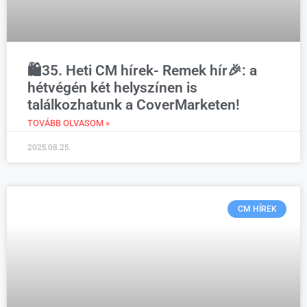
🛍️35. Heti CM hírek- Remek hír🎉: a
hétvégén két helyszínen is
találkozhatunk a CoverMarketen!
TOVÁBB OLVASOM »
2025.08.25.
CM HÍREK