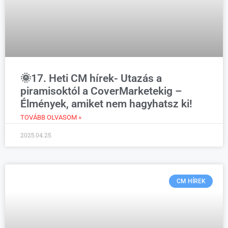
🌞17. Heti CM hírek- Utazás a
piramisoktól a CoverMarketekig –
Élmények, amiket nem hagyhatsz ki!
TOVÁBB OLVASOM »
2025.04.25.
CM HÍREK