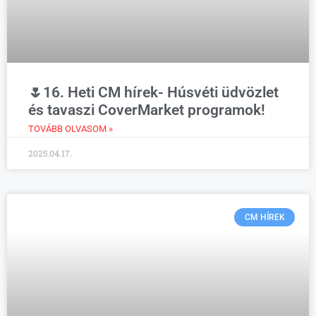
🌷16. Heti CM hírek- Húsvéti üdvözlet
és tavaszi CoverMarket programok!
TOVÁBB OLVASOM »
2025.04.17.
CM HÍREK