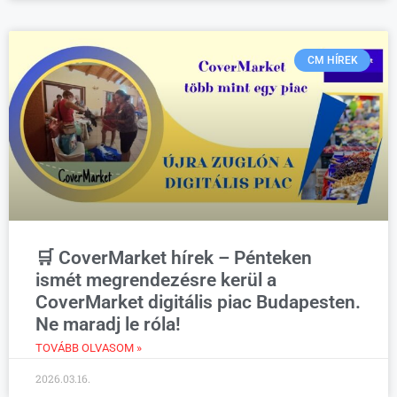
CM HÍREK
🛒 CoverMarket hírek – Pénteken
ismét megrendezésre kerül a
CoverMarket digitális piac Budapesten.
Ne maradj le róla!
TOVÁBB OLVASOM »
2026.03.16.