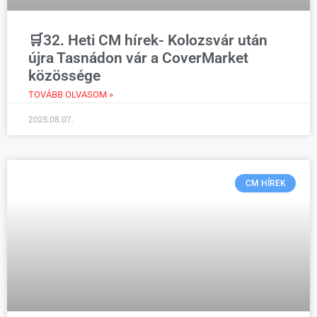
🛒32. Heti CM hírek- Kolozsvár után
újra Tasnádon vár a CoverMarket
közössége
TOVÁBB OLVASOM »
2025.08.07.
CM HÍREK