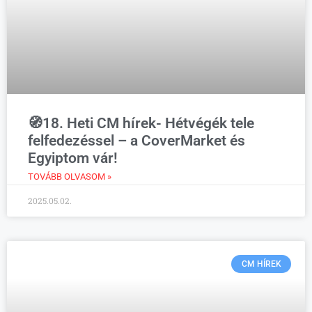
🧭18. Heti CM hírek- Hétvégék tele
felfedezéssel – a CoverMarket és
Egyiptom vár!
TOVÁBB OLVASOM »
2025.05.02.
CM HÍREK