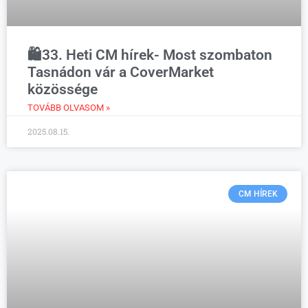
🛍️33. Heti CM hírek- Most szombaton
Tasnádon vár a CoverMarket
közössége
TOVÁBB OLVASOM »
2025.08.15.
CM HÍREK