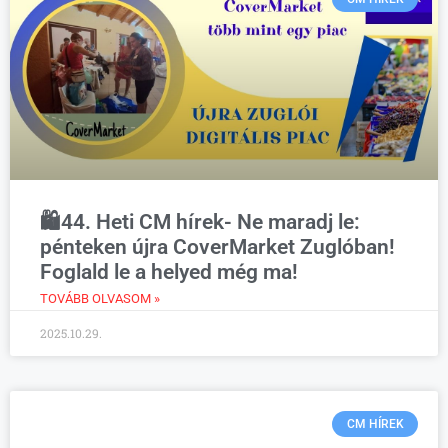
🛍️44. Heti CM hírek- Ne maradj le:
pénteken újra CoverMarket Zuglóban!
Foglald le a helyed még ma!
TOVÁBB OLVASOM »
2025.10.29.
CM HÍREK