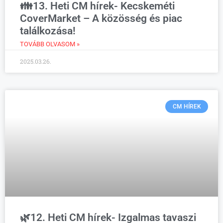
👪13. Heti CM hírek- Kecskeméti
CoverMarket – A közösség és piac
találkozása!
TOVÁBB OLVASOM »
2025.03.26.
CM HÍREK
🌿12. Heti CM hírek- Izgalmas tavaszi