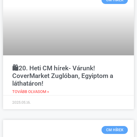
CM HÍREK
🛍️20. Heti CM hírek- Várunk!
CoverMarket Zuglóban, Egyiptom a
láthatáron!
TOVÁBB OLVASOM »
2025.05.16.
CM HÍREK