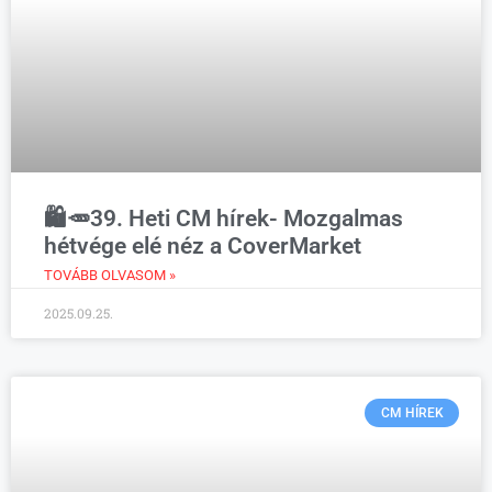
🛍️🥕39. Heti CM hírek- Mozgalmas
hétvége elé néz a CoverMarket
TOVÁBB OLVASOM »
2025.09.25.
CM HÍREK