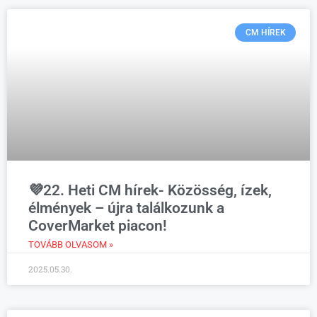
CM HÍREK
💜22. Heti CM hírek- Közösség, ízek,
élmények – újra találkozunk a
CoverMarket piacon!
TOVÁBB OLVASOM »
2025.05.30.