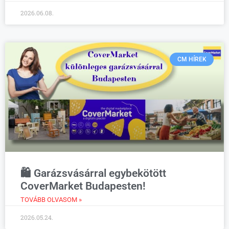
2026.06.08.
CM HÍREK
🛍️ Garázsvásárral egybekötött
CoverMarket Budapesten!
TOVÁBB OLVASOM »
2026.05.24.