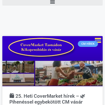
CM HÍREK
🛍️ 25. Heti CoverMarket hírek – 🌿
Pihenéssel egybekötött CM vásár