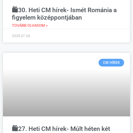
🛍️30. Heti CM hírek- Ismét Románia a
figyelem középpontjában
TOVÁBB OLVASOM »
2025.07.24.
CM HÍREK
🛍️27. Heti CM hírek- Múlt héten két