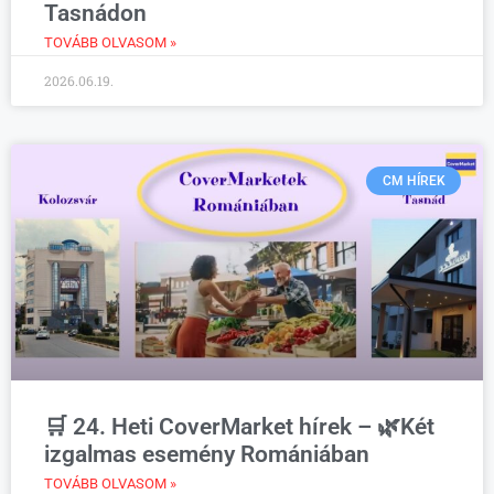
Tasnádon
TOVÁBB OLVASOM »
2026.06.19.
CM HÍREK
🛒 24. Heti CoverMarket hírek – 🌿Két
izgalmas esemény Romániában
TOVÁBB OLVASOM »