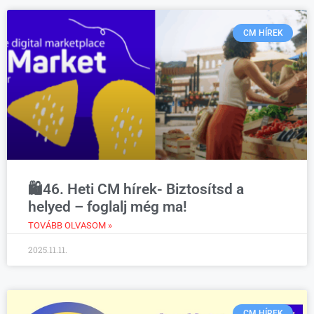
CM HÍREK
🛍️46. Heti CM hírek- Biztosítsd a
helyed – foglalj még ma!
TOVÁBB OLVASOM »
2025.11.11.
CM HÍREK