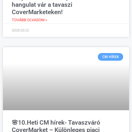
hangulat vár a tavaszi
CoverMarketeken!
TOVÁBB OLVASOM »
2025.03.13.
CM HÍREK
🌸10.Heti CM hírek- Tavaszváró
CoverMarket – Különleges piaci