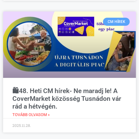
CM HÍREK
🛍️48. Heti CM hírek- Ne maradj le! A
CoverMarket közösség Tusnádon vár
rád a hétvégén.
TOVÁBB OLVASOM »
2025.11.28.