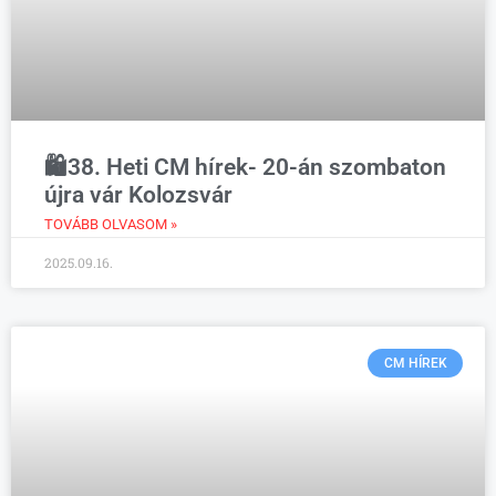
🛍️38. Heti CM hírek- 20-án szombaton
újra vár Kolozsvár
TOVÁBB OLVASOM »
2025.09.16.
CM HÍREK