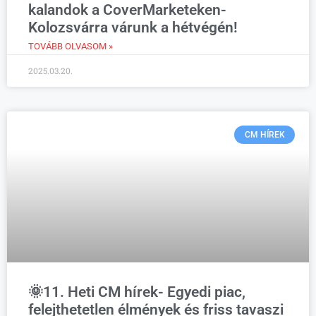
kalandok a CoverMarketeken-
Kolozsvárra várunk a hétvégén!
TOVÁBB OLVASOM »
2025.03.20.
CM HÍREK
🌞11. Heti CM hírek- Egyedi piac,
felejthetetlen élmények és friss tavaszi