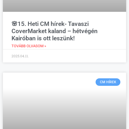
🌸15. Heti CM hírek- Tavaszi
CoverMarket kaland – hétvégén
Kairóban is ott leszünk!
TOVÁBB OLVASOM »
2025.04.11.
CM HÍREK