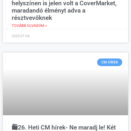
helyszínen is jelen volt a CoverMarket,
maradandó élményt adva a
résztvevőknek
TOVÁBB OLVASOM »
2025.07.04.
CM HÍREK
🛍️26. Heti CM hírek- Ne maradj le! Két