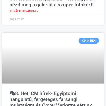
nézd meg a galériát a szuper fotókért!
TOVÁBB OLVASOM »
2025.02.27.
CM HÍREK
🎭8. Heti CM hírek- Egyiptomi
hangulatú, fergeteges farsangi
mulatságra és CoverMarketre várunk