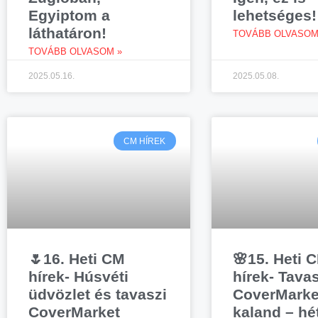
Egyiptom a
lehetséges!
láthatáron!
TOVÁBB OLVASOM
TOVÁBB OLVASOM »
2025.05.16.
2025.05.08.
CM HÍREK
🌷16. Heti CM
🌸15. Heti 
hírek- Húsvéti
hírek- Tavas
üdvözlet és tavaszi
CoverMarke
CoverMarket
kaland – hé