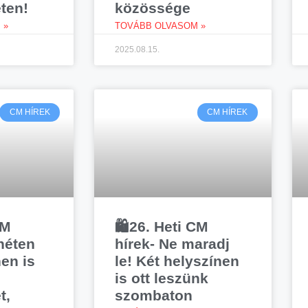
ten!
közössége
 »
TOVÁBB OLVASOM »
2025.08.15.
CM HÍREK
CM HÍREK
CM
🛍️26. Heti CM
 héten
hírek- Ne maradj
nen is
le! Két helyszínen
is ott leszünk
t,
szombaton