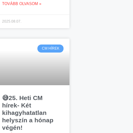
TOVÁBB OLVASOM »
2025.08.07.
CM HÍREK
😅25. Heti CM
hírek- Két
kihagyhatatlan
helyszín a hónap
végén!