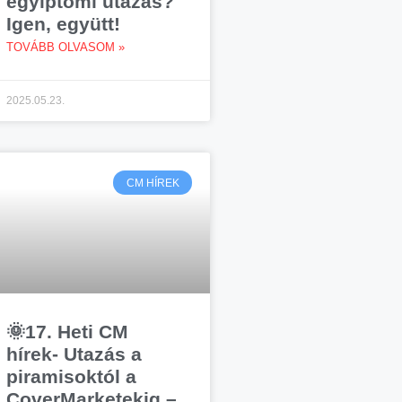
egyiptomi utazás?
Igen, együtt!
TOVÁBB OLVASOM »
2025.05.23.
CM HÍREK
🌞17. Heti CM
hírek- Utazás a
piramisoktól a
CoverMarketekig –