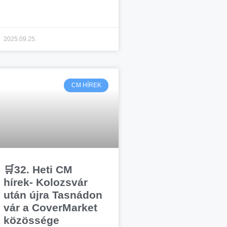
2025.09.25.
CM HÍREK
🛒32. Heti CM
hírek- Kolozsvár
után újra Tasnádon
vár a CoverMarket
közössége