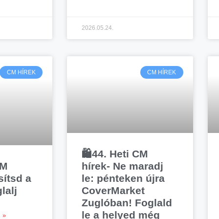
2026.05.24.
CM HÍREK
CM HÍREK
🛍️44. Heti CM
CM
hírek- Ne maradj
sítsd a
le: pénteken újra
lalj
CoverMarket
Zuglóban! Foglald
le a helyed még
 »