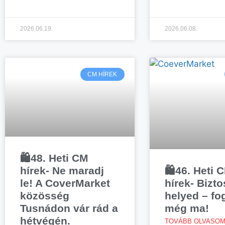
2026.06.19.
2026.06.08.
CM HÍREK
🛍️48. Heti CM
hírek- Ne maradj
🛍️46. Heti 
le! A CoverMarket
hírek- Bizto
közösség
helyed – fog
Tusnádon vár rád a
még ma!
hétvégén.
TOVÁBB OLVASOM