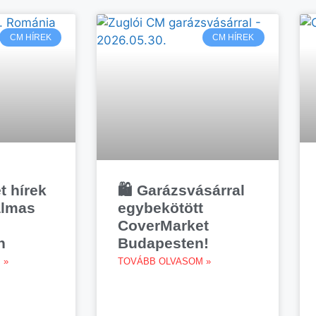
CM HÍREK
CM HÍREK
 hírek
🛍️ Garázsvásárral
almas
egybekötött
CoverMarket
n
Budapesten!
 »
TOVÁBB OLVASOM »