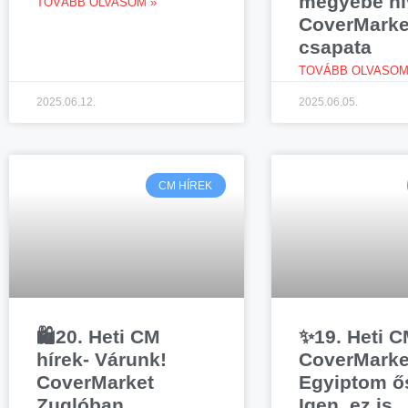
megyébe hí
TOVÁBB OLVASOM »
CoverMarke
csapata
TOVÁBB OLVASOM
2025.06.12.
2025.06.05.
CM HÍREK
🛍️20. Heti CM
✨19. Heti C
hírek- Várunk!
CoverMarke
CoverMarket
Egyiptom ő
Zuglóban,
Igen, ez is