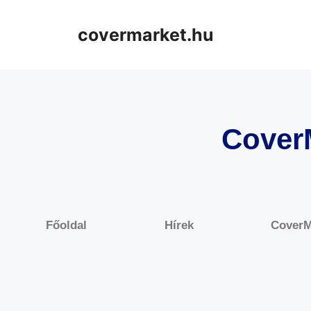
covermarket.hu
Cover
Főoldal
Hírek
CoverM