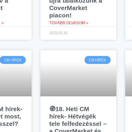
v a
újra találkozunk a
t
CoverMarket
piacon!
 »
TOVÁBB OLVASOM »
2025.05.30.
CM HÍREK
CM HÍREK
M hírek-
🧭18. Heti CM
t most,
hírek- Hétvégék
sszel?
tele felfedezéssel –
a CoverMarket és