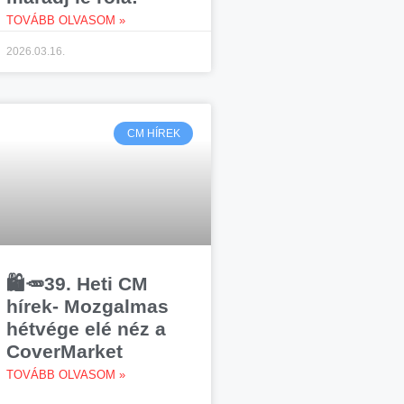
TOVÁBB OLVASOM »
2026.03.16.
CM HÍREK
🛍️🥕39. Heti CM
hírek- Mozgalmas
hétvége elé néz a
CoverMarket
TOVÁBB OLVASOM »