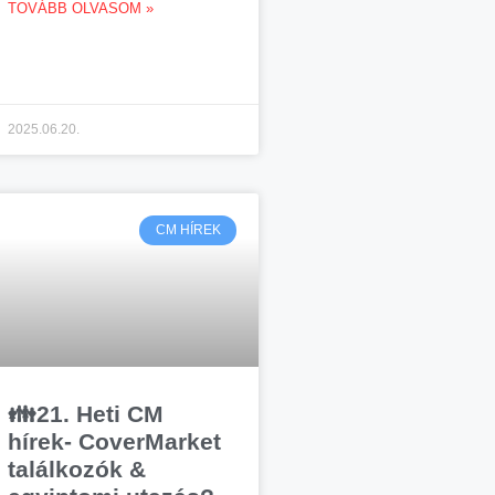
TOVÁBB OLVASOM »
2025.06.20.
CM HÍREK
👪21. Heti CM
hírek- CoverMarket
találkozók &