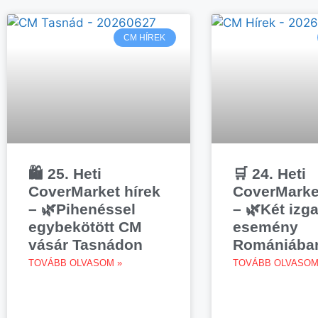
CM HÍREK
🛍️ 25. Heti
🛒 24. Heti
CoverMarket hírek
CoverMarket
– 🌿Pihenéssel
– 🌿Két izg
egybekötött CM
esemény
vásár Tasnádon
Romániába
TOVÁBB OLVASOM »
TOVÁBB OLVASOM