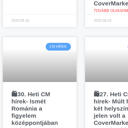
CoverMarke
TOVÁBB OLVASOM
2025.09.16.
2025.08.25.
CM HÍREK
🛍️30. Heti CM
🛍️27. Heti 
hírek- Ismét
hírek- Múlt
Románia a
két helyszí
figyelem
jelen volt a
középpontjában
CoverMarke