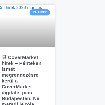
CM HÍREK
🛒 CoverMarket
hírek – Pénteken
ismét
megrendezésre
kerül a
CoverMarket
digitális piac
Budapesten. Ne
maradj le róla!