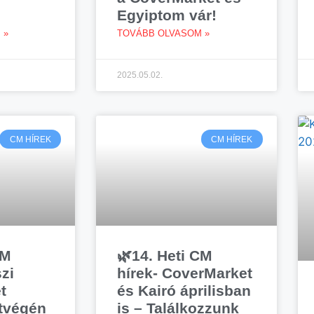
Egyiptom vár!
 »
TOVÁBB OLVASOM »
2025.05.02.
CM HÍREK
CM HÍREK
CM
🌿14. Heti CM
zi
hírek- CoverMarket
t
és Kairó áprilisban
tvégén
is – Találkozzunk