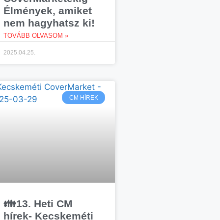
Élmények, amiket
nem hagyhatsz ki!
TOVÁBB OLVASOM »
2025.04.25.
CM HÍREK
👪13. Heti CM
hírek- Kecskeméti