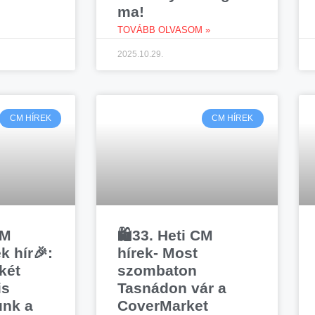
ma!
TOVÁBB OLVASOM »
2025.10.29.
CM HÍREK
CM HÍREK
CM
🛍️33. Heti CM
k hír🎉:
hírek- Most
két
szombaton
is
Tasnádon vár a
unk a
CoverMarket