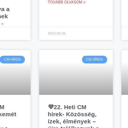
TOVÁBB OLVASOM »
va a
nek
 »
2025.06.26.
CM HÍREK
CM HÍREK
CM
💜22. Heti CM
skemét
hírek- Közösség,
ízek, élmények –