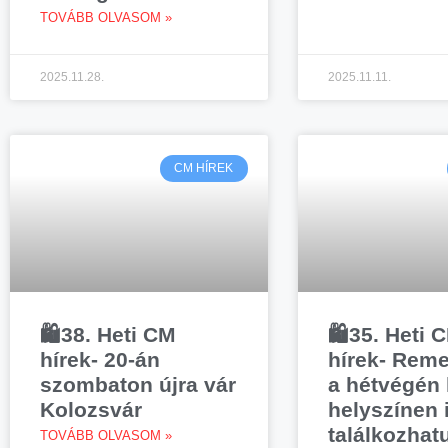
TOVÁBB OLVASOM »
2025.11.28.
2025.11.11.
CM HÍREK
🛍️38. Heti CM
🛍️35. Heti 
hírek- 20-án
hírek- Reme
szombaton újra vár
a hétvégén 
Kolozsvár
helyszínen 
találkozhat
TOVÁBB OLVASOM »