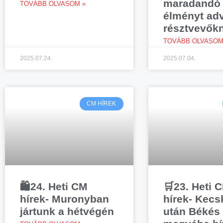
maradandó
TOVÁBB OLVASOM »
élményt ad
résztvevők
TOVÁBB OLVASOM
2025.07.24.
2025.07.04.
CM HÍREK
🛍️24. Heti CM
🛒23. Heti 
hírek- Muronyban
hírek- Kec
jártunk a hétvégén
után Békés