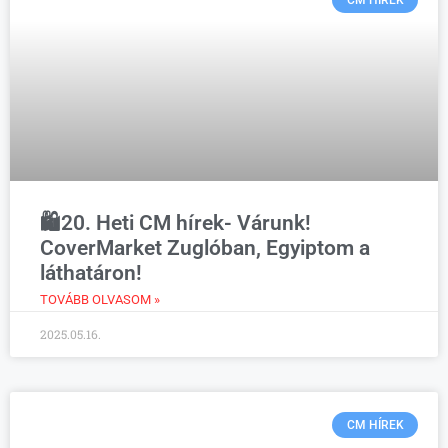
CM HÍREK
🛍️20. Heti CM hírek- Várunk!
CoverMarket Zuglóban, Egyiptom a
láthatáron!
TOVÁBB OLVASOM »
2025.05.16.
CM HÍREK