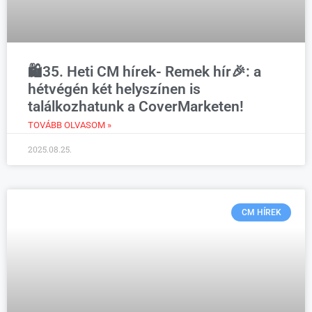
🛍️35. Heti CM hírek- Remek hír🎉: a
hétvégén két helyszínen is
találkozhatunk a CoverMarketen!
TOVÁBB OLVASOM »
2025.08.25.
CM HÍREK