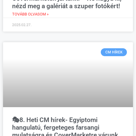
nézd meg a galériát a szuper fotókért!
TOVÁBB OLVASOM »
2025.02.27.
CM HÍREK
🎭8. Heti CM hírek- Egyiptomi
hangulatú, fergeteges farsangi
mulatságra és CoverMarketre várunk