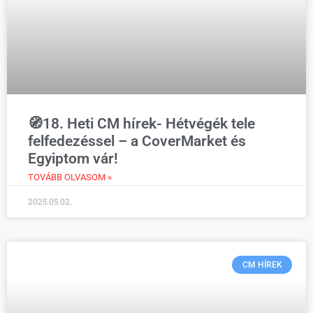
🧭18. Heti CM hírek- Hétvégék tele
felfedezéssel – a CoverMarket és
Egyiptom vár!
TOVÁBB OLVASOM »
2025.05.02.
CM HÍREK