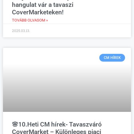
hangulat vár a tavaszi
CoverMarketeken!
TOVÁBB OLVASOM »
2025.03.13.
CM HÍREK
🌸10.Heti CM hírek- Tavaszváró
CoverMarket – Különleges piaci