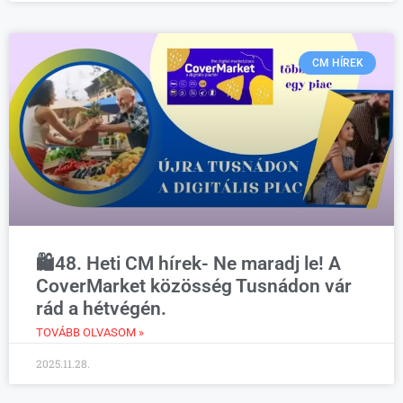
CM HÍREK
🛍️48. Heti CM hírek- Ne maradj le! A
CoverMarket közösség Tusnádon vár
rád a hétvégén.
TOVÁBB OLVASOM »
2025.11.28.