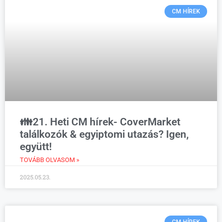
CM HÍREK
👪21. Heti CM hírek- CoverMarket
találkozók & egyiptomi utazás? Igen,
együtt!
TOVÁBB OLVASOM »
2025.05.23.