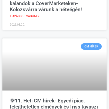
kalandok a CoverMarketeken-
Kolozsvárra várunk a hétvégén!
TOVÁBB OLVASOM »
2025.03.20.
CM HÍREK
🌞11. Heti CM hírek- Egyedi piac,
felejthetetlen élmények és friss tavaszi