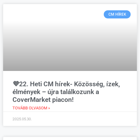
CM HÍREK
💜22. Heti CM hírek- Közösség, ízek,
élmények – újra találkozunk a
CoverMarket piacon!
TOVÁBB OLVASOM »
2025.05.30.