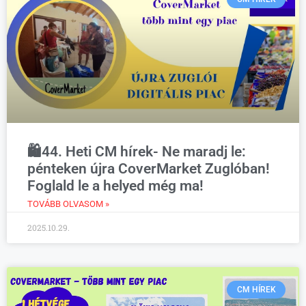
🛍️44. Heti CM hírek- Ne maradj le:
pénteken újra CoverMarket Zuglóban!
Foglald le a helyed még ma!
TOVÁBB OLVASOM »
2025.10.29.
CM HÍREK