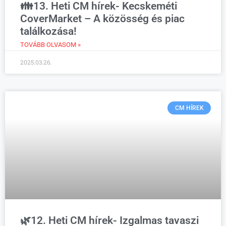
👪13. Heti CM hírek- Kecskeméti
CoverMarket – A közösség és piac
találkozása!
TOVÁBB OLVASOM »
2025.03.26.
CM HÍREK
🌿12. Heti CM hírek- Izgalmas tavaszi