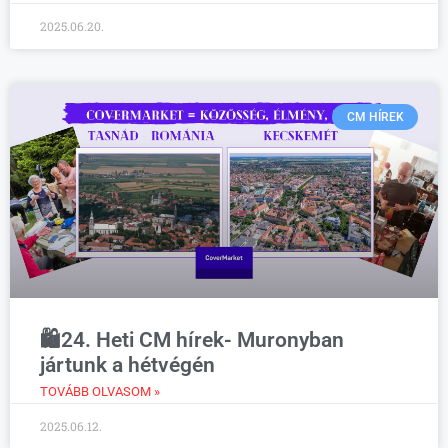
2025.06.20.
CM HÍREK
🛍️24. Heti CM hírek- Muronyban
jártunk a hétvégén
TOVÁBB OLVASOM »
2025.06.12.