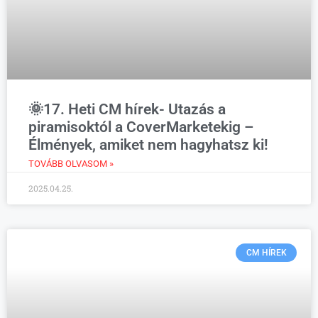
🌞17. Heti CM hírek- Utazás a
piramisoktól a CoverMarketekig –
Élmények, amiket nem hagyhatsz ki!
TOVÁBB OLVASOM »
2025.04.25.
CM HÍREK