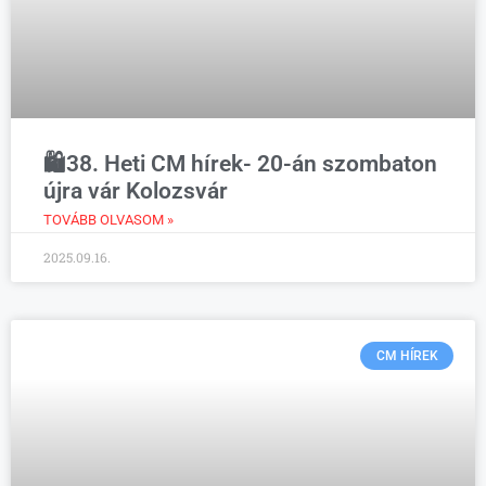
🛍️38. Heti CM hírek- 20-án szombaton
újra vár Kolozsvár
TOVÁBB OLVASOM »
2025.09.16.
CM HÍREK