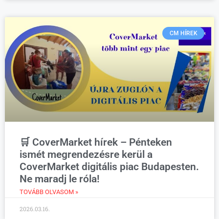
CM HÍREK
🛒 CoverMarket hírek – Pénteken
ismét megrendezésre kerül a
CoverMarket digitális piac Budapesten.
Ne maradj le róla!
TOVÁBB OLVASOM »
2026.03.16.