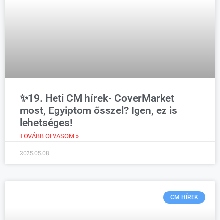
✨19. Heti CM hírek- CoverMarket
most, Egyiptom ősszel? Igen, ez is
lehetséges!
TOVÁBB OLVASOM »
2025.05.08.
CM HÍREK