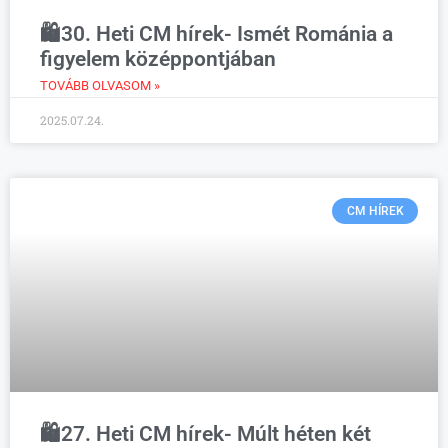
🛍️30. Heti CM hírek- Ismét Románia a
figyelem középpontjában
TOVÁBB OLVASOM »
2025.07.24.
CM HÍREK
🛍️27. Heti CM hírek- Múlt héten két