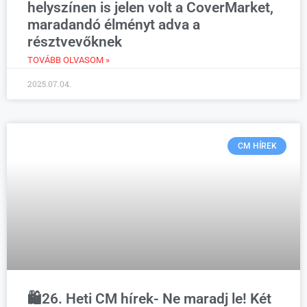
helyszínen is jelen volt a CoverMarket,
maradandó élményt adva a
résztvevőknek
TOVÁBB OLVASOM »
2025.07.04.
CM HÍREK
🛍️26. Heti CM hírek- Ne maradj le! Két