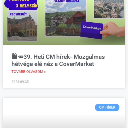
🛍️🥕39. Heti CM hírek- Mozgalmas
hétvége elé néz a CoverMarket
TOVÁBB OLVASOM »
2025.09.25.
CM HÍREK