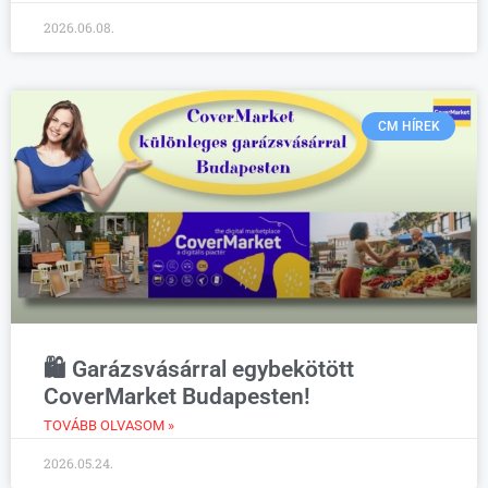
2026.06.08.
CM HÍREK
🛍️ Garázsvásárral egybekötött
CoverMarket Budapesten!
TOVÁBB OLVASOM »
2026.05.24.