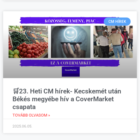
CM HÍREK
🛒23. Heti CM hírek- Kecskemét után
Békés megyébe hív a CoverMarket
csapata
TOVÁBB OLVASOM »
2025.06.05.