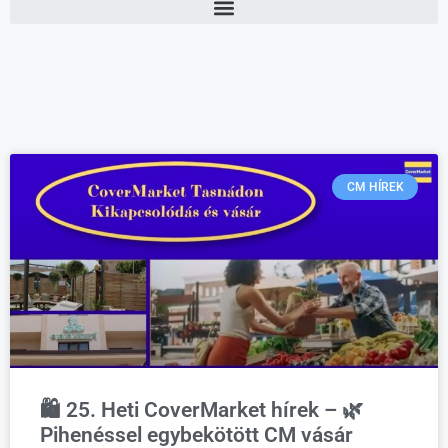
CM HÍREK
🛍️ 25. Heti CoverMarket hírek – 🌿
Pihenéssel egybekötött CM vásár