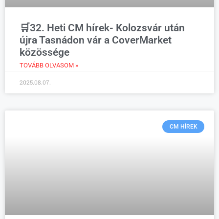
🛒32. Heti CM hírek- Kolozsvár után
újra Tasnádon vár a CoverMarket
közössége
TOVÁBB OLVASOM »
2025.08.07.
CM HÍREK