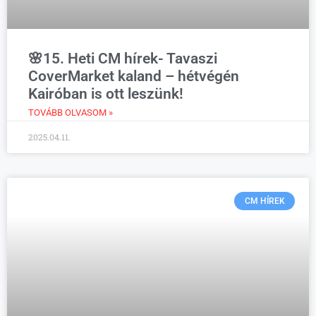
🌸15. Heti CM hírek- Tavaszi
CoverMarket kaland – hétvégén
Kairóban is ott leszünk!
TOVÁBB OLVASOM »
2025.04.11.
CM HÍREK