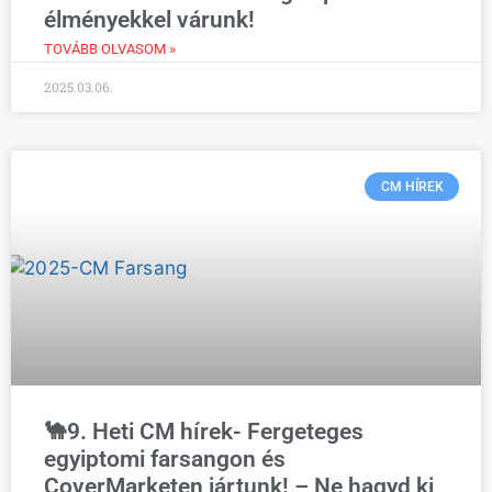
élményekkel várunk!
TOVÁBB OLVASOM »
2025.03.06.
CM HÍREK
🐪9. Heti CM hírek- Fergeteges
egyiptomi farsangon és
CoverMarketen jártunk! – Ne hagyd ki,