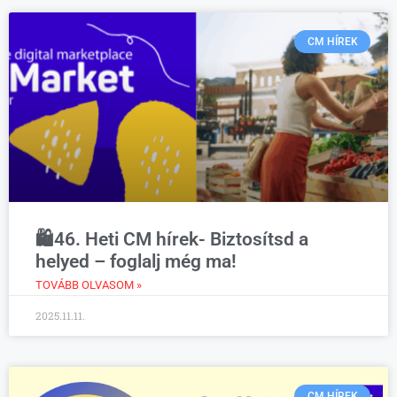
CM HÍREK
🛍️46. Heti CM hírek- Biztosítsd a
helyed – foglalj még ma!
TOVÁBB OLVASOM »
2025.11.11.
CM HÍREK