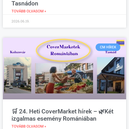
Tasnádon
TOVÁBB OLVASOM »
2026.06.19.
CM HÍREK
🛒 24. Heti CoverMarket hírek – 🌿Két
izgalmas esemény Romániában
TOVÁBB OLVASOM »