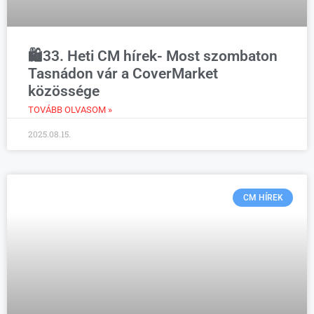
🛍️33. Heti CM hírek- Most szombaton
Tasnádon vár a CoverMarket
közössége
TOVÁBB OLVASOM »
2025.08.15.
CM HÍREK