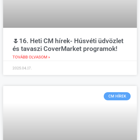
🌷16. Heti CM hírek- Húsvéti üdvözlet
és tavaszi CoverMarket programok!
TOVÁBB OLVASOM »
2025.04.17.
CM HÍREK